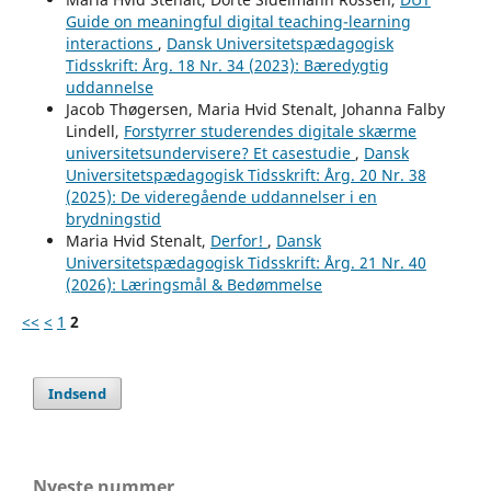
Guide on meaningful digital teaching-learning
interactions
,
Dansk Universitetspædagogisk
Tidsskrift: Årg. 18 Nr. 34 (2023): Bæredygtig
uddannelse
Jacob Thøgersen, Maria Hvid Stenalt, Johanna Falby
Lindell,
Forstyrrer studerendes digitale skærme
universitetsundervisere? Et casestudie
,
Dansk
Universitetspædagogisk Tidsskrift: Årg. 20 Nr. 38
(2025): De videregående uddannelser i en
brydningstid
Maria Hvid Stenalt,
Derfor!
,
Dansk
Universitetspædagogisk Tidsskrift: Årg. 21 Nr. 40
(2026): Læringsmål & Bedømmelse
<<
<
1
2
Indsend
Nyeste nummer