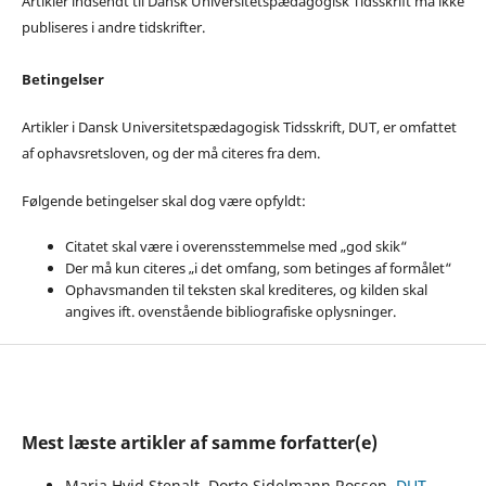
Artikler indsendt til Dansk Universitetspædagogisk Tidsskrift må ikke
publiseres i andre tidskrifter.
Betingelser
Artikler i Dansk Universitetspædagogisk Tidsskrift, DUT, er omfattet
af ophavsretsloven, og der må citeres fra dem.
Følgende betingelser skal dog være opfyldt:
Citatet skal være i overensstemmelse med „god skik“
Der må kun citeres „i det omfang, som betinges af formålet“
Ophavsmanden til teksten skal krediteres, og kilden skal
angives ift. ovenstående bibliografiske oplysninger.
Mest læste artikler af samme forfatter(e)
Maria Hvid Stenalt, Dorte Sidelmann Rossen,
DUT