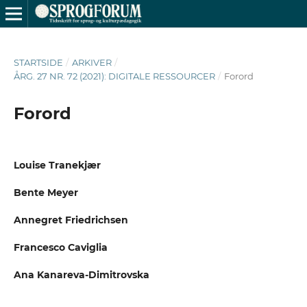
STARTSIDE
/
ARKIVER
/
ÅRG. 27 NR. 72 (2021): DIGITALE RESSOURCER
/
Forord
Forord
Louise Tranekjær
Bente Meyer
Annegret Friedrichsen
Francesco Caviglia
Ana Kanareva-Dimitrovska