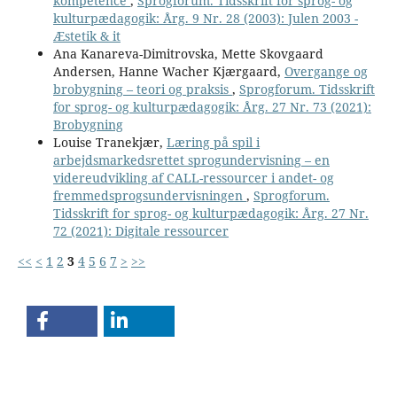
kompetence
,
Sprogforum. Tidsskrift for sprog- og
kulturpædagogik: Årg. 9 Nr. 28 (2003): Julen 2003 -
Æstetik & it
Ana Kanareva-Dimitrovska, Mette Skovgaard
Andersen, Hanne Wacher Kjærgaard,
Overgange og
brobygning – teori og praksis
,
Sprogforum. Tidsskrift
for sprog- og kulturpædagogik: Årg. 27 Nr. 73 (2021):
Brobygning
Louise Tranekjær,
Læring på spil i
arbejdsmarkedsrettet sprogundervisning – en
videreudvikling af CALL-ressourcer i andet- og
fremmedsprogsundervisningen
,
Sprogforum.
Tidsskrift for sprog- og kulturpædagogik: Årg. 27 Nr.
72 (2021): Digitale ressourcer
<<
<
1
2
3
4
5
6
7
>
>>