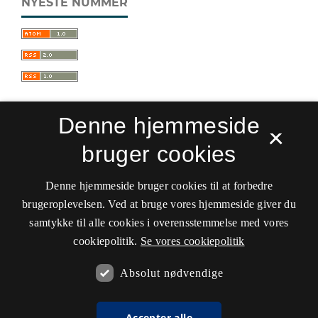
NYESTE NUMMER
Denne hjemmeside
×
bruger cookies
Sprogforum. Tidsskrift for sprog- og
kulturpædagogik
Denne hjemmeside bruger cookies til at forbedre
ISSN 0909-9328 (Trykt)
ISSN 1399-8617 (Online)
brugeroplevelsen. Ved at bruge vores hjemmeside giver du
samtykke til alle cookies i overensstemmelse med vores
Tilgængelighedserklæring
cookiepolitik.
Se vores cookiepolitik
Hostet af
Det Kgl. Bibliotek
Absolut nødvendige
Accepter alle