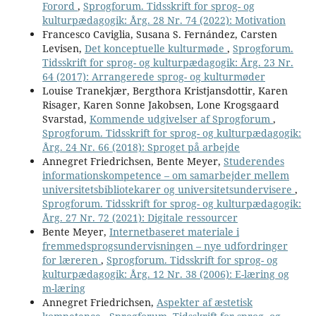
Forord
,
Sprogforum. Tidsskrift for sprog- og
kulturpædagogik: Årg. 28 Nr. 74 (2022): Motivation
Francesco Caviglia, Susana S. Fernández, Carsten
Levisen,
Det konceptuelle kulturmøde
,
Sprogforum.
Tidsskrift for sprog- og kulturpædagogik: Årg. 23 Nr.
64 (2017): Arrangerede sprog- og kulturmøder
Louise Tranekjær, Bergthora Kristjansdottir, Karen
Risager, Karen Sonne Jakobsen, Lone Krogsgaard
Svarstad,
Kommende udgivelser af Sprogforum
,
Sprogforum. Tidsskrift for sprog- og kulturpædagogik:
Årg. 24 Nr. 66 (2018): Sproget på arbejde
Annegret Friedrichsen, Bente Meyer,
Studerendes
informationskompetence – om samarbejder mellem
universitetsbibliotekarer og universitetsundervisere
,
Sprogforum. Tidsskrift for sprog- og kulturpædagogik:
Årg. 27 Nr. 72 (2021): Digitale ressourcer
Bente Meyer,
Internetbaseret materiale i
fremmedsprogsundervisningen – nye udfordringer
for læreren
,
Sprogforum. Tidsskrift for sprog- og
kulturpædagogik: Årg. 12 Nr. 38 (2006): E-læring og
m-læring
Annegret Friedrichsen,
Aspekter af æstetisk