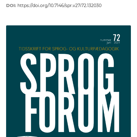
DOI:
https://doi.org/10.7146/spr.v27i72.132030