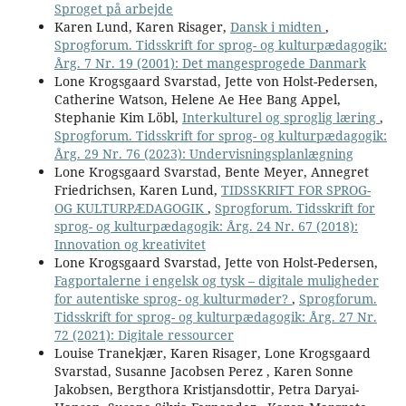
Sproget på arbejde
Karen Lund, Karen Risager,
Dansk i midten
,
Sprogforum. Tidsskrift for sprog- og kulturpædagogik:
Årg. 7 Nr. 19 (2001): Det mangesprogede Danmark
Lone Krogsgaard Svarstad, Jette von Holst-Pedersen,
Catherine Watson, Helene Ae Hee Bang Appel,
Stephanie Kim Löbl,
Interkulturel og sproglig læring
,
Sprogforum. Tidsskrift for sprog- og kulturpædagogik:
Årg. 29 Nr. 76 (2023): Undervisningsplanlægning
Lone Krogsgaard Svarstad, Bente Meyer, Annegret
Friedrichsen, Karen Lund,
TIDSSKRIFT FOR SPROG-
OG KULTURPÆDAGOGIK
,
Sprogforum. Tidsskrift for
sprog- og kulturpædagogik: Årg. 24 Nr. 67 (2018):
Innovation og kreativitet
Lone Krogsgaard Svarstad, Jette von Holst-Pedersen,
Fagportalerne i engelsk og tysk – digitale muligheder
for autentiske sprog- og kulturmøder?
,
Sprogforum.
Tidsskrift for sprog- og kulturpædagogik: Årg. 27 Nr.
72 (2021): Digitale ressourcer
Louise Tranekjær, Karen Risager, Lone Krogsgaard
Svarstad, Susanne Jacobsen Perez , Karen Sonne
Jakobsen, Bergthora Kristjansdottir, Petra Daryai-