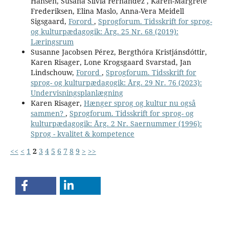
Hansen, Susana Silvia Fernandez , Karen-Margrete
Frederiksen, Elina Maslo, Anna-Vera Meidell
Sigsgaard,
Forord
,
Sprogforum. Tidsskrift for sprog-
og kulturpædagogik: Årg. 25 Nr. 68 (2019):
Læringsrum
Susanne Jacobsen Pérez, Bergthóra Kristjánsdóttir,
Karen Risager, Lone Krogsgaard Svarstad, Jan
Lindschouw,
Forord
,
Sprogforum. Tidsskrift for
sprog- og kulturpædagogik: Årg. 29 Nr. 76 (2023):
Undervisningsplanlægning
Karen Risager,
Hænger sprog og kultur nu også
sammen?
,
Sprogforum. Tidsskrift for sprog- og
kulturpædagogik: Årg. 2 Nr. Saernummer (1996):
Sprog - kvalitet & kompetence
<<
<
1
2
3
4
5
6
7
8
9
>
>>