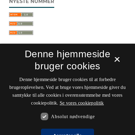
NYESTE NUMMER
Denne hjemmeside
×
bruger cookies
Sprogforum. Tidsskrift for sprog- og
kulturpædagogik
Denne hjemmeside bruger cookies til at forbedre
ISSN 0909-9328 (Trykt)
ISSN 1399-8617 (Online)
brugeroplevelsen. Ved at bruge vores hjemmeside giver du
samtykke til alle cookies i overensstemmelse med vores
Tilgængelighedserklæring
cookiepolitik.
Se vores cookiepolitik
Hostet af
Det Kgl. Bibliotek
Absolut nødvendige