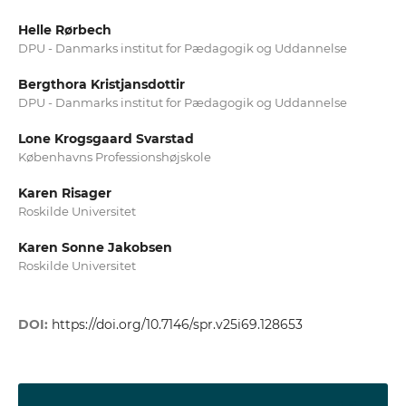
Helle Rørbech
DPU - Danmarks institut for Pædagogik og Uddannelse
Bergthora Kristjansdottir
DPU - Danmarks institut for Pædagogik og Uddannelse
Lone Krogsgaard Svarstad
Københavns Professionshøjskole
Karen Risager
Roskilde Universitet
Karen Sonne Jakobsen
Roskilde Universitet
DOI:
https://doi.org/10.7146/spr.v25i69.128653