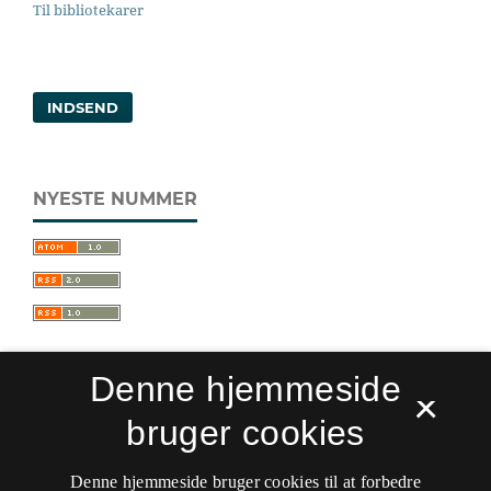
Til bibliotekarer
INDSEND
NYESTE NUMMER
Denne hjemmeside
×
bruger cookies
Sprogforum. Tidsskrift for sprog- og
kulturpædagogik
Denne hjemmeside bruger cookies til at forbedre
ISSN 0909-9328 (Trykt)