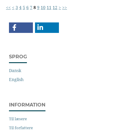
<<
<
3
4
5
6
7
8
9
10
11
12
>
>>
SPROG
Dansk
English
INFORMATION
Til læsere
Til forfattere