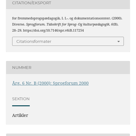
CITATION/EKSPORT
for fremmedsprogspædagogik, I. I.-. og dokumentationscenter. (2000).
Diverse.
Sprogforum. Tidsskrift for Sprog- Og kulturpædagogik
,
6
(B),
28–29. https://doi.org/10.7146/spr.v6iB.117254
Citationsformater
NUMMER
Årg. 6 Nr. B (2000): Sprogforum 2000
SEKTION
Artikler