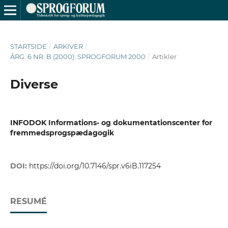
STARTSIDE
/
ARKIVER
/
ÅRG. 6 NR. B (2000): SPROGFORUM 2000
/
Artikler
Diverse
INFODOK Informations- og dokumentationscenter for
fremmedsprogspædagogik
DOI:
https://doi.org/10.7146/spr.v6iB.117254
RESUMÉ