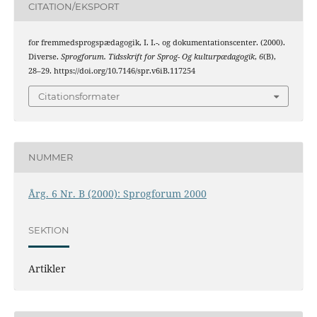
CITATION/EKSPORT
for fremmedsprogspædagogik, I. I.-. og dokumentationscenter. (2000).
Diverse.
Sprogforum. Tidsskrift for Sprog- Og kulturpædagogik
,
6
(B),
28–29. https://doi.org/10.7146/spr.v6iB.117254
Citationsformater
NUMMER
Årg. 6 Nr. B (2000): Sprogforum 2000
SEKTION
Artikler