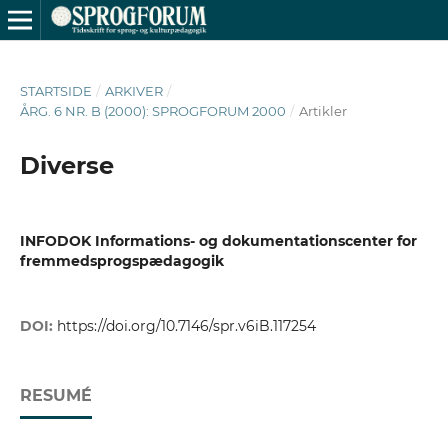
STARTSIDE
/
ARKIVER
/
ÅRG. 6 NR. B (2000): SPROGFORUM 2000
/
Artikler
Diverse
INFODOK Informations- og dokumentationscenter for
fremmedsprogspædagogik
DOI:
https://doi.org/10.7146/spr.v6iB.117254
RESUMÉ