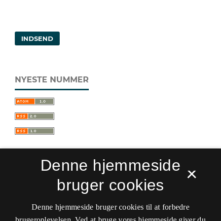
INDSEND
NYESTE NUMMER
Denne hjemmeside
×
bruger cookies
Sprogforum. Tidsskrift for sprog- og
kulturpædagogik
Denne hjemmeside bruger cookies til at forbedre
ISSN 0909-9328 (Trykt)
ISSN 1399-8617 (Online)
brugeroplevelsen. Ved at bruge vores hjemmeside giver du