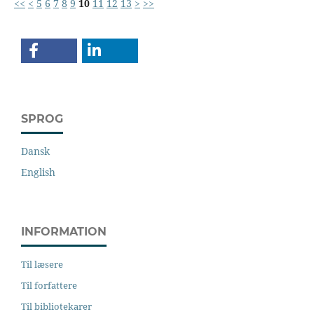
<<
<
5
6
7
8
9
10
11
12
13
>
>>
SPROG
Dansk
English
INFORMATION
Til læsere
Til forfattere
Til bibliotekarer