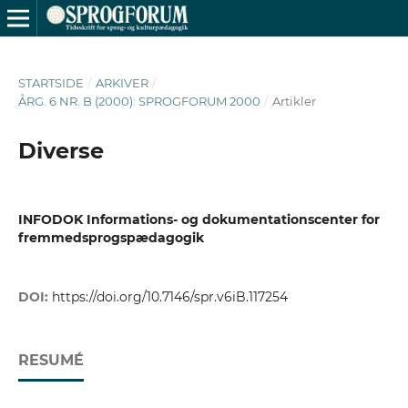
STARTSIDE
/
ARKIVER
/
ÅRG. 6 NR. B (2000): SPROGFORUM 2000
/
Artikler
Diverse
INFODOK Informations- og dokumentationscenter for
fremmedsprogspædagogik
DOI:
https://doi.org/10.7146/spr.v6iB.117254
RESUMÉ