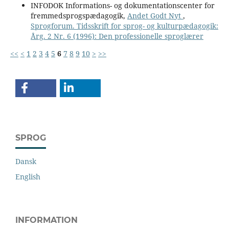
INFODOK Informations- og dokumentationscenter for
fremmedsprogspædagogik,
Andet Godt Nyt
,
Sprogforum. Tidsskrift for sprog- og kulturpædagogik:
Årg. 2 Nr. 6 (1996): Den professionelle sproglærer
<<
<
1
2
3
4
5
6
7
8
9
10
>
>>
SPROG
Dansk
English
INFORMATION