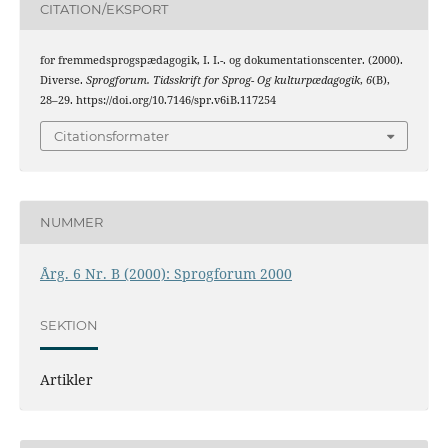
CITATION/EKSPORT
for fremmedsprogspædagogik, I. I.-. og dokumentationscenter. (2000).
Diverse.
Sprogforum. Tidsskrift for Sprog- Og kulturpædagogik
,
6
(B),
28–29. https://doi.org/10.7146/spr.v6iB.117254
Citationsformater
NUMMER
Årg. 6 Nr. B (2000): Sprogforum 2000
SEKTION
Artikler