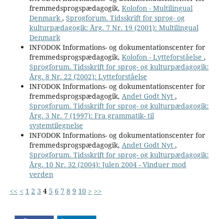
fremmedsprogspædagogik,
Kolofon - Multilingual
Denmark
,
Sprogforum. Tidsskrift for sprog- og
kulturpædagogik: Årg. 7 Nr. 19 (2001): Multilingual
Denmark
INFODOK Informations- og dokumentationscenter for
fremmedsprogspædagogik,
Kolofon - Lytteforståelse
,
Sprogforum. Tidsskrift for sprog- og kulturpædagogik:
Årg. 8 Nr. 22 (2002): Lytteforståelse
INFODOK Informations- og dokumentationscenter for
fremmedsprogspædagogik,
Andet Godt Nyt
,
Sprogforum. Tidsskrift for sprog- og kulturpædagogik:
Årg. 3 Nr. 7 (1997): Fra grammatik- til
systemtilegnelse
INFODOK Informations- og dokumentationscenter for
fremmedsprogspædagogik,
Andet Godt Nyt
,
Sprogforum. Tidsskrift for sprog- og kulturpædagogik:
Årg. 10 Nr. 32 (2004): Julen 2004 - Vinduer mod
verden
<<
<
1
2
3
4
5
6
7
8
9
10
>
>>