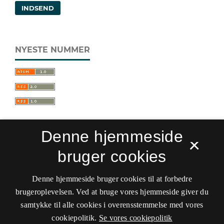
INDSEND
NYESTE NUMMER
Denne hjemmeside
×
bruger cookies
Sprogforum. Tidsskrift for sprog- og
kulturpædagogik
Denne hjemmeside bruger cookies til at forbedre
ISSN 0909-9328 (Trykt)
ISSN 1399-8617 (Online)
brugeroplevelsen. Ved at bruge vores hjemmeside giver du
samtykke til alle cookies i overensstemmelse med vores
Tilgængelighedserklæring
cookiepolitik.
Se vores cookiepolitik
Hostet af
Det Kgl. Bibliotek