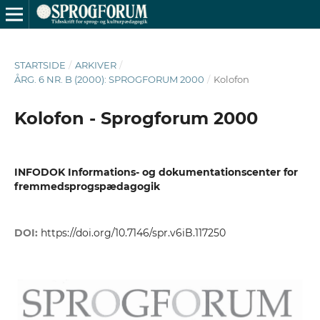
STARTSIDE
/
ARKIVER
/
ÅRG. 6 NR. B (2000): SPROGFORUM 2000
/
Kolofon
Kolofon - Sprogforum 2000
INFODOK Informations- og dokumentationscenter for
fremmedsprogspædagogik
DOI:
https://doi.org/10.7146/spr.v6iB.117250