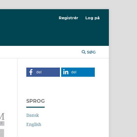
Registrér
Log på
SØG
del
del
SPROG
Dansk
English