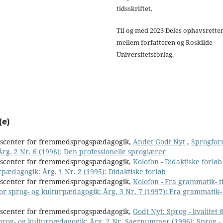
tidsskriftet.
Til og med 2023 Deles ophavsrette
mellem forfatteren og Roskilde
Universitetsforlag.
(e)
nscenter for fremmedsprogspædagogik,
Andet Godt Nyt
,
Sprogfor
Årg. 2 Nr. 6 (1996): Den professionelle sproglærer
nscenter for fremmedsprogspædagogik,
Kolofon - Didaktiske forlø
rpædagogik: Årg. 1 Nr. 2 (1995): Didaktiske forløb
nscenter for fremmedsprogspædagogik,
Kolofon - Fra grammatik- ti
or sprog- og kulturpædagogik: Årg. 3 Nr. 7 (1997): Fra grammatik- 
nscenter for fremmedsprogspædagogik,
Godt Nyt: Sprog - kvalitet 
sprog- og kulturpædagogik: Årg. 2 Nr. Saernummer (1996): Sprog -