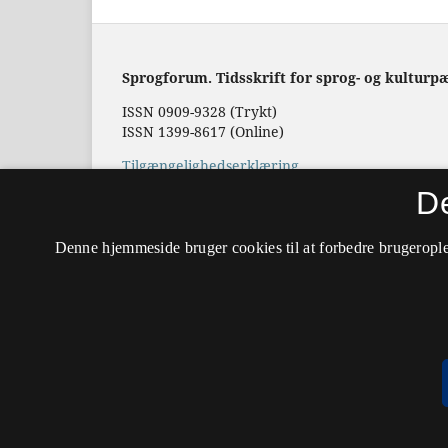
Sprogforum. Tidsskrift for sprog- og kulturp
ISSN 0909-9328 (Trykt)
ISSN 1399-8617 (Online)
Tilgængelighedserklæring
D
Hostet af
Det Kgl. Bibliotek
Denne hjemmeside bruger cookies til at forbedre brugerople