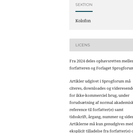
SEKTION
Kolofon
LICENS
Fra 2024 deles ophavsretten mell
forfatteren og Forlaget Sprogforu
Artikler udgivet i Sprogforum må
citeres, downloades og videresend
for ikke-kommerciel brug, under
forudsætning af normal akademis
reference til forfatter(e) samt
tidsskrift, årgang, nummer og sider
Artiklerne må kun genudgives me
eksplicit tilladelse fra forfatter(e) 