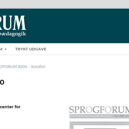
M
TRYKT UDGAVE
ROGFORUM 2000
/
Kolofon
00
enter for