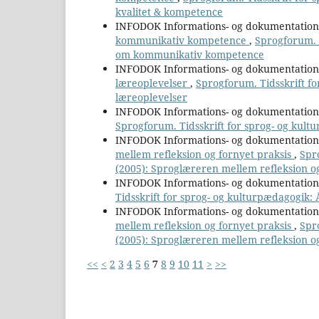
kvalitet & kompetence
INFODOK Informations- og dokumentatio
kommunikativ kompetence
,
Sprogforum. T
om kommunikativ kompetence
INFODOK Informations- og dokumentatio
læreoplevelser
,
Sprogforum. Tidsskrift fo
læreoplevelser
INFODOK Informations- og dokumentatio
Sprogforum. Tidsskrift for sprog- og kult
INFODOK Informations- og dokumentatio
mellem refleksion og fornyet praksis
,
Spr
(2005): Sproglæreren mellem refleksion og
INFODOK Informations- og dokumentatio
Tidsskrift for sprog- og kulturpædagogik:
INFODOK Informations- og dokumentatio
mellem refleksion og fornyet praksis
,
Spr
(2005): Sproglæreren mellem refleksion og
<<
<
2
3
4
5
6
7
8
9
10
11
>
>>