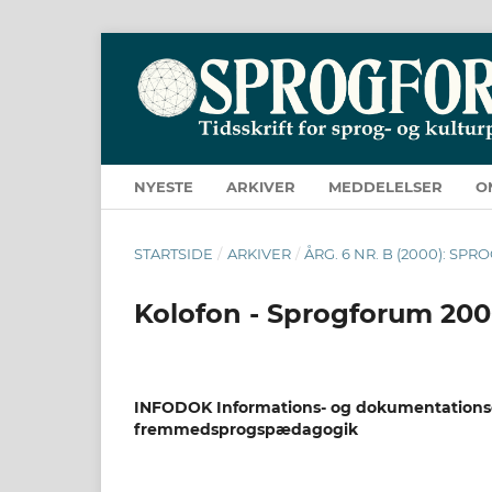
NYESTE
ARKIVER
MEDDELELSER
O
STARTSIDE
/
ARKIVER
/
ÅRG. 6 NR. B (2000): SP
Kolofon - Sprogforum 20
INFODOK Informations- og dokumentationsc
fremmedsprogspædagogik