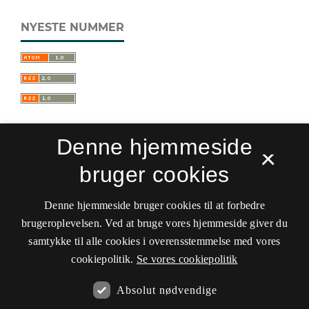
NYESTE NUMMER
Denne hjemmeside
×
bruger cookies
Sprogforum. Tidsskrift for sprog- og
kulturpædagogik
Denne hjemmeside bruger cookies til at forbedre
ISSN 0909-9328 (Trykt)
ISSN 1399-8617 (Online)
brugeroplevelsen. Ved at bruge vores hjemmeside giver du
samtykke til alle cookies i overensstemmelse med vores
Tilgængelighedserklæring
cookiepolitik.
Se vores cookiepolitik
Hostet af
Det Kgl. Bibliotek
Absolut nødvendige