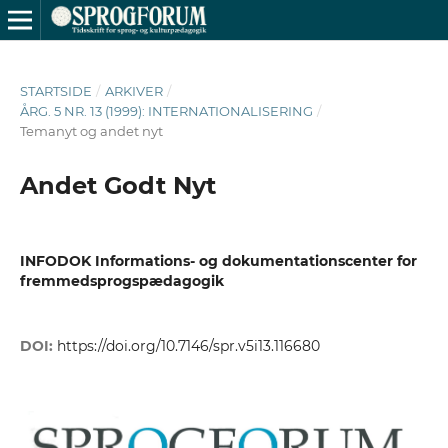
STARTSIDE
/
ARKIVER
/
ÅRG. 5 NR. 13 (1999): INTERNATIONALISERING
/
Temanyt og andet nyt
Andet Godt Nyt
INFODOK Informations- og dokumentationscenter for
fremmedsprogspædagogik
DOI:
https://doi.org/10.7146/spr.v5i13.116680