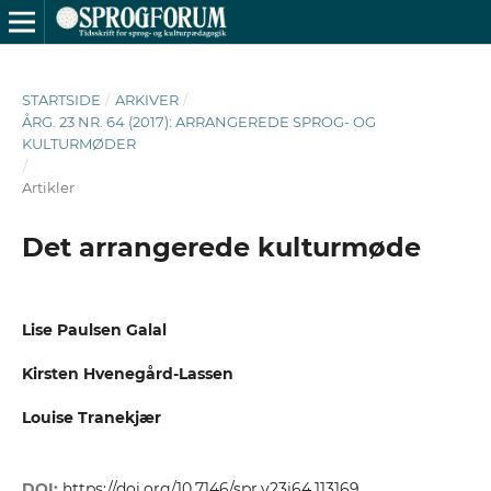
STARTSIDE
/
ARKIVER
/
ÅRG. 23 NR. 64 (2017): ARRANGEREDE SPROG- OG
KULTURMØDER
/
Artikler
Det arrangerede kulturmøde
Lise Paulsen Galal
Kirsten Hvenegård-Lassen
Louise Tranekjær
DOI:
https://doi.org/10.7146/spr.v23i64.113169