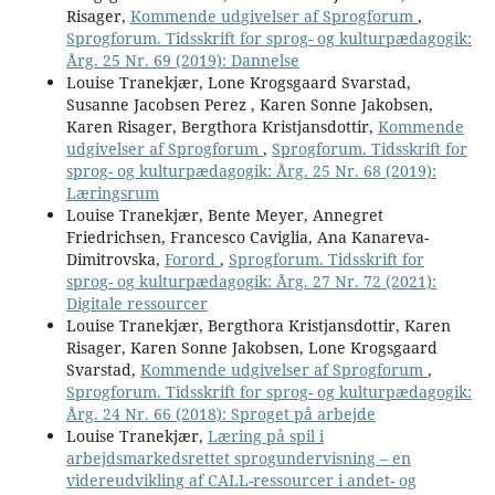
Risager,
Kommende udgivelser af Sprogforum
,
Sprogforum. Tidsskrift for sprog- og kulturpædagogik:
Årg. 25 Nr. 69 (2019): Dannelse
Louise Tranekjær, Lone Krogsgaard Svarstad,
Susanne Jacobsen Perez , Karen Sonne Jakobsen,
Karen Risager, Bergthora Kristjansdottir,
Kommende
udgivelser af Sprogforum
,
Sprogforum. Tidsskrift for
sprog- og kulturpædagogik: Årg. 25 Nr. 68 (2019):
Læringsrum
Louise Tranekjær, Bente Meyer, Annegret
Friedrichsen, Francesco Caviglia, Ana Kanareva-
Dimitrovska,
Forord
,
Sprogforum. Tidsskrift for
sprog- og kulturpædagogik: Årg. 27 Nr. 72 (2021):
Digitale ressourcer
Louise Tranekjær, Bergthora Kristjansdottir, Karen
Risager, Karen Sonne Jakobsen, Lone Krogsgaard
Svarstad,
Kommende udgivelser af Sprogforum
,
Sprogforum. Tidsskrift for sprog- og kulturpædagogik:
Årg. 24 Nr. 66 (2018): Sproget på arbejde
Louise Tranekjær,
Læring på spil i
arbejdsmarkedsrettet sprogundervisning – en
videreudvikling af CALL-ressourcer i andet- og