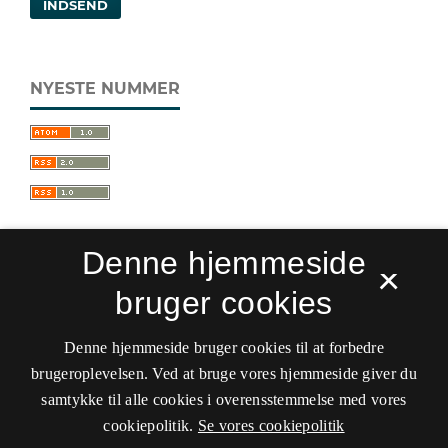
INDSEND
NYESTE NUMMER
Denne hjemmeside
×
bruger cookies
Sprogforum. Tidsskrift for sprog- og
kulturpædagogik
Denne hjemmeside bruger cookies til at forbedre
ISSN 0909-9328 (Trykt)
ISSN 1399-8617 (Online)
brugeroplevelsen. Ved at bruge vores hjemmeside giver du
samtykke til alle cookies i overensstemmelse med vores
Tilgængelighedserklæring
cookiepolitik.
Se vores cookiepolitik
Hostet af
Det Kgl. Bibliotek