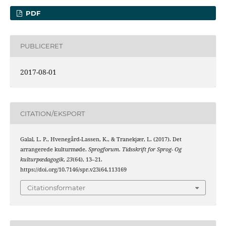
PDF
PUBLICERET
2017-08-01
CITATION/EKSPORT
Galal, L. P., Hvenegård-Lassen, K., & Tranekjær, L. (2017). Det
arrangerede kulturmøde.
Sprogforum. Tidsskrift for Sprog- Og
kulturpædagogik
,
23
(64), 13–21.
https://doi.org/10.7146/spr.v23i64.113169
Citationsformater