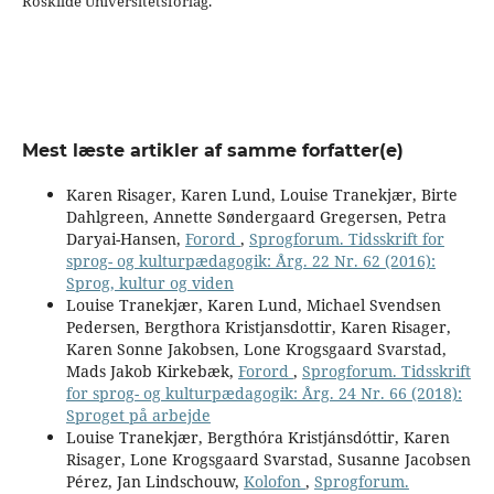
Roskilde Universitetsforlag.
Mest læste artikler af samme forfatter(e)
Karen Risager, Karen Lund, Louise Tranekjær, Birte
Dahlgreen, Annette Søndergaard Gregersen, Petra
Daryai-Hansen,
Forord
,
Sprogforum. Tidsskrift for
sprog- og kulturpædagogik: Årg. 22 Nr. 62 (2016):
Sprog, kultur og viden
Louise Tranekjær, Karen Lund, Michael Svendsen
Pedersen, Bergthora Kristjansdottir, Karen Risager,
Karen Sonne Jakobsen, Lone Krogsgaard Svarstad,
Mads Jakob Kirkebæk,
Forord
,
Sprogforum. Tidsskrift
for sprog- og kulturpædagogik: Årg. 24 Nr. 66 (2018):
Sproget på arbejde
Louise Tranekjær, Bergthóra Kristjánsdóttir, Karen
Risager, Lone Krogsgaard Svarstad, Susanne Jacobsen
Pérez, Jan Lindschouw,
Kolofon
,
Sprogforum.