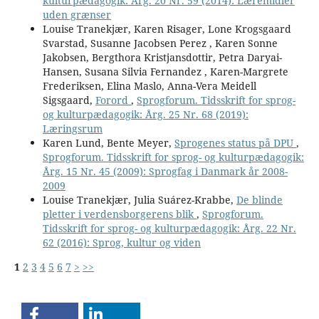
kulturpædagogik: Årg. 20 Nr. 59 (2014): Læremidler
uden grænser
Louise Tranekjær, Karen Risager, Lone Krogsgaard
Svarstad, Susanne Jacobsen Perez , Karen Sonne
Jakobsen, Bergthora Kristjansdottir, Petra Daryai-
Hansen, Susana Silvia Fernandez , Karen-Margrete
Frederiksen, Elina Maslo, Anna-Vera Meidell
Sigsgaard,
Forord
,
Sprogforum. Tidsskrift for sprog-
og kulturpædagogik: Årg. 25 Nr. 68 (2019):
Læringsrum
Karen Lund, Bente Meyer,
Sprogenes status på DPU
,
Sprogforum. Tidsskrift for sprog- og kulturpædagogik:
Årg. 15 Nr. 45 (2009): Sprogfag i Danmark år 2008-
2009
Louise Tranekjær, Julia Suárez-Krabbe,
De blinde
pletter i verdensborgerens blik
,
Sprogforum.
Tidsskrift for sprog- og kulturpædagogik: Årg. 22 Nr.
62 (2016): Sprog, kultur og viden
1
2
3
4
5
6
7
>
>>