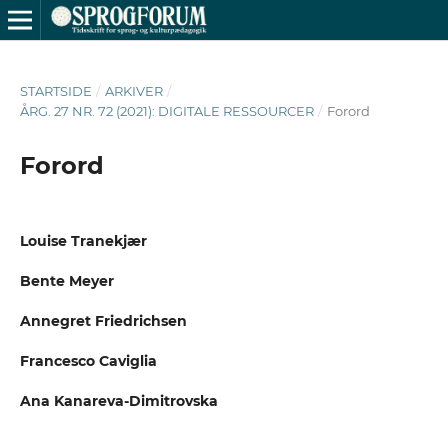
STARTSIDE
/
ARKIVER
/
ÅRG. 27 NR. 72 (2021): DIGITALE RESSOURCER
/
Forord
Forord
Louise Tranekjær
Bente Meyer
Annegret Friedrichsen
Francesco Caviglia
Ana Kanareva-Dimitrovska