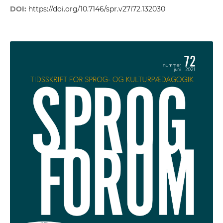
DOI:
https://doi.org/10.7146/spr.v27i72.132030