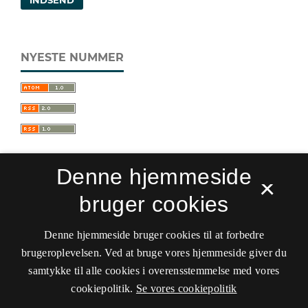
NYESTE NUMMER
Denne hjemmeside
×
bruger cookies
Sprogforum. Tidsskrift for sprog- og
kulturpædagogik
Denne hjemmeside bruger cookies til at forbedre
ISSN 0909-9328 (Trykt)
ISSN 1399-8617 (Online)
brugeroplevelsen. Ved at bruge vores hjemmeside giver du
samtykke til alle cookies i overensstemmelse med vores
Tilgængelighedserklæring
cookiepolitik.
Se vores cookiepolitik
Hostet af
Det Kgl. Bibliotek