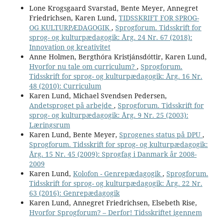
Lone Krogsgaard Svarstad, Bente Meyer, Annegret
Friedrichsen, Karen Lund,
TIDSSKRIFT FOR SPROG-
OG KULTURPÆDAGOGIK
,
Sprogforum. Tidsskrift for
sprog- og kulturpædagogik: Årg. 24 Nr. 67 (2018):
Innovation og kreativitet
Anne Holmen, Bergthóra Kristjánsdóttir, Karen Lund,
Hvorfor nu tale om curriculum?
,
Sprogforum.
Tidsskrift for sprog- og kulturpædagogik: Årg. 16 Nr.
48 (2010): Curriculum
Karen Lund, Michael Svendsen Pedersen,
Andetsproget på arbejde
,
Sprogforum. Tidsskrift for
sprog- og kulturpædagogik: Årg. 9 Nr. 25 (2003):
Læringsrum
Karen Lund, Bente Meyer,
Sprogenes status på DPU
,
Sprogforum. Tidsskrift for sprog- og kulturpædagogik:
Årg. 15 Nr. 45 (2009): Sprogfag i Danmark år 2008-
2009
Karen Lund,
Kolofon - Genrepædagogik
,
Sprogforum.
Tidsskrift for sprog- og kulturpædagogik: Årg. 22 Nr.
63 (2016): Genrepædagogik
Karen Lund, Annegret Friedrichsen, Elsebeth Rise,
Hvorfor Sprogforum? – Derfor! Tidsskriftet igennem