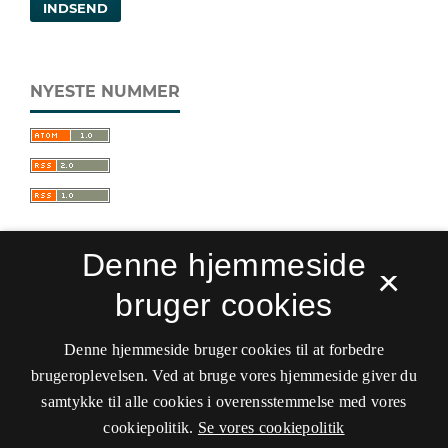
INDSEND
NYESTE NUMMER
Denne hjemmeside
×
bruger cookies
Sprogforum. Tidsskrift for sprog- og
kulturpædagogik
Denne hjemmeside bruger cookies til at forbedre
ISSN 0909-9328 (Trykt)
ISSN 1399-8617 (Online)
brugeroplevelsen. Ved at bruge vores hjemmeside giver du
samtykke til alle cookies i overensstemmelse med vores
Tilgængelighedserklæring
cookiepolitik.
Se vores cookiepolitik
Hostet af
Det Kgl. Bibliotek