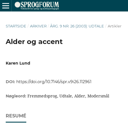
STARTSIDE
/
ARKIVER
/
ÅRG. 9 NR. 26 (2003): UDTALE
/
Artikler
Alder og accent
Karen Lund
DOI:
https://doi.org/10.7146/spr.v9i26.112961
Fremmedsprog, Udtale, Alder, Modersmål
Nøgleord:
RESUMÉ