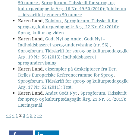
50 numre
,
Sprogforum. Tidsskrift for sprog- og
kulturpædagogik: Årg. 16 Nr. 49-50 (2010): Jubilæum
– tidsskriftet gennem 50 numre
Karen Lund,
Kolofon
,
Sprogforum. Tidsskrift for
sprog- og kulturpædagogik: Årg. 22 Nr. 62 (2016):
Sprog, kultur og viden
Karen Lund,
Godt Nyt og Andet Godt Nyt -
Indholdsbaseret sprog-undervisning (nr. 56)
,
Sprogforum. Tidsskrift for sprog- og kulturpædagogik:
Årg. 19 Nr. 56 (2013): Indholdsbaseret
sprogundervisning
Karen Lund,
eksempler på deskriptorer fra Den
Fælles Europæiske Referenceramme for Sprog
,
Sprogforum. Tidsskrift for sprog- og kulturpædagogik:
Årg. 17 Nr. 52 (2011): Test!
Karen Lund,
Andet Godt Nyt
,
Sprogforum. Tidsskrift
for sprog- og kulturpædagogik: Årg. 21 Nr. 61 (2015):
Læringsmål
<<
<
1
2
3
4
5
>
>>