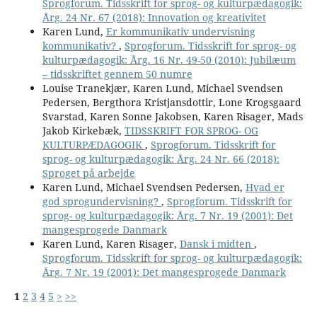
Sprogforum. Tidsskrift for sprog- og kulturpædagogik:
Årg. 24 Nr. 67 (2018): Innovation og kreativitet
Karen Lund,
Er kommunikativ undervisning
kommunikativ?
,
Sprogforum. Tidsskrift for sprog- og
kulturpædagogik: Årg. 16 Nr. 49-50 (2010): Jubilæum
– tidsskriftet gennem 50 numre
Louise Tranekjær, Karen Lund, Michael Svendsen
Pedersen, Bergthora Kristjansdottir, Lone Krogsgaard
Svarstad, Karen Sonne Jakobsen, Karen Risager, Mads
Jakob Kirkebæk,
TIDSSKRIFT FOR SPROG- OG
KULTURPÆDAGOGIK
,
Sprogforum. Tidsskrift for
sprog- og kulturpædagogik: Årg. 24 Nr. 66 (2018):
Sproget på arbejde
Karen Lund, Michael Svendsen Pedersen,
Hvad er
god sprogundervisning?
,
Sprogforum. Tidsskrift for
sprog- og kulturpædagogik: Årg. 7 Nr. 19 (2001): Det
mangesprogede Danmark
Karen Lund, Karen Risager,
Dansk i midten
,
Sprogforum. Tidsskrift for sprog- og kulturpædagogik:
Årg. 7 Nr. 19 (2001): Det mangesprogede Danmark
1
2
3
4
5
>
>>