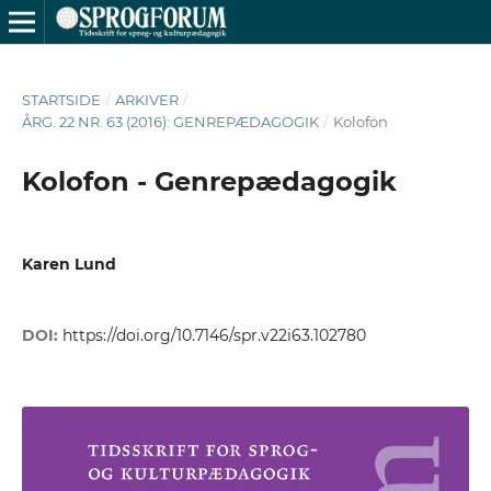
STARTSIDE
/
ARKIVER
/
ÅRG. 22 NR. 63 (2016): GENREPÆDAGOGIK
/
Kolofon
Kolofon - Genrepædagogik
Karen Lund
DOI:
https://doi.org/10.7146/spr.v22i63.102780