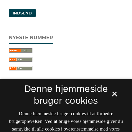
INDSEND
NYESTE NUMMER
Denne hjemmeside
×
bruger cookies
Sprogforum. Tidsskrift for sprog- og
kulturpædagogik
Denne hjemmeside bruger cookies til at forbedre
ISSN 0909-9328 (Trykt)
ISSN 1399-8617 (Online)
brugeroplevelsen. Ved at bruge vores hjemmeside giver du
samtykke til alle cookies i overensstemmelse med vores
Tilgængelighedserklæring