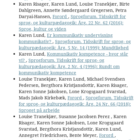
Karen Risager, Karen Lund, Louise Tranekjær, Birte
Dahlgreen, Annette Søndergaard Gregersen, Petra
Daryai-Hansen,
Forord
,
Sprogforum. Tidsskrift for
sprog- og kulturpædagogik: Årg. 22 Nr. 62 (2016):
Sprog, kultur og viden
Karen Lund,
Er kommunikativ undervisning
kommunikativ?
,
Sprogforum. Tidsskrift for sprog- og
kulturpædagogik: Årg. 5 Nr. 14 (1999): Mundtlighed
Karen Lund,
Kommunikativ kompetence - hvor står
vi?
,
Sprogforum. Tidsskrift for sprog- og
kulturpædagogik: Årg. 2 Nr. 4 (1996): Rundt om
kommunikativ kompetence
Louise Tranekjær, Karen Lund, Michael Svendsen
Pedersen, Bergthora Kristjansdottir, Karen Risager,
Karen Sonne Jakobsen, Lone Krogsgaard Svarstad,
Mads Jakob Kirkebæk,
Forord
,
Sprogforum. Tidsskrift
for sprog- og kulturpædagogik: Årg. 24 Nr. 66 (2018):
Sproget på arbejde
Louise Tranekjær, Susanne Jacobsen Perez , Karen
Risager, Karen Sonne Jakobsen, Lone Krogsgaard
Svarstad, Bergthora Kristjansdottir, Karen Lund,
Annegret Friedrichsen, Bente Meyer,
Forord
,