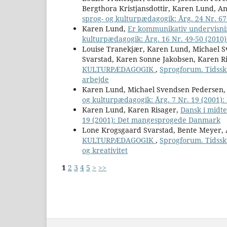
Bergthora Kristjansdottir, Karen Lund, A
sprog- og kulturpædagogik: Årg. 24 Nr. 67 
Karen Lund,
Er kommunikativ undervisn
kulturpædagogik: Årg. 16 Nr. 49-50 (2010
Louise Tranekjær, Karen Lund, Michael S
Svarstad, Karen Sonne Jakobsen, Karen R
KULTURPÆDAGOGIK
,
Sprogforum. Tidsskr
arbejde
Karen Lund, Michael Svendsen Pedersen
og kulturpædagogik: Årg. 7 Nr. 19 (2001
Karen Lund, Karen Risager,
Dansk i midt
19 (2001): Det mangesprogede Danmark
Lone Krogsgaard Svarstad, Bente Meyer, 
KULTURPÆDAGOGIK
,
Sprogforum. Tidsskr
og kreativitet
1
2
3
4
5
>
>>