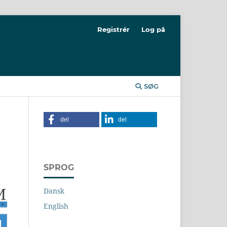
Registrér
Log på
SØG
del
del
SPROG
Dansk
English