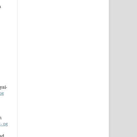
n
yai-
og
n
- og
ad,