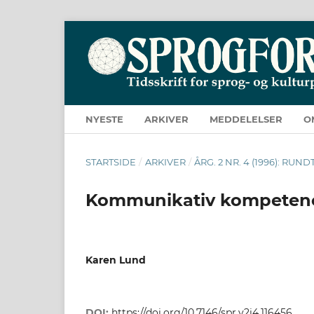
NYESTE
ARKIVER
MEDDELELSER
O
STARTSIDE
/
ARKIVER
/
ÅRG. 2 NR. 4 (1996): R
Kommunikativ kompetence 
Karen Lund
DOI:
https://doi.org/10.7146/spr.v2i4.116456