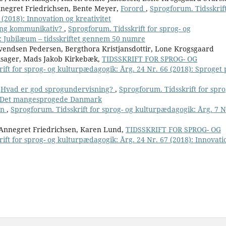
nnegret Friedrichsen, Bente Meyer,
Forord
,
Sprogforum. Tidsskrift
(2018): Innovation og kreativitet
ing kommunikativ?
,
Sprogforum. Tidsskrift for sprog- og
): Jubilæum – tidsskriftet gennem 50 numre
vendsen Pedersen, Bergthora Kristjansdottir, Lone Krogsgaard
isager, Mads Jakob Kirkebæk,
TIDSSKRIFT FOR SPROG- OG
ift for sprog- og kulturpædagogik: Årg. 24 Nr. 66 (2018): Sproget 
,
Hvad er god sprogundervisning?
,
Sprogforum. Tidsskrift for spro
): Det mangesprogede Danmark
en
,
Sprogforum. Tidsskrift for sprog- og kulturpædagogik: Årg. 7 N
Annegret Friedrichsen, Karen Lund,
TIDSSKRIFT FOR SPROG- OG
ift for sprog- og kulturpædagogik: Årg. 24 Nr. 67 (2018): Innovati