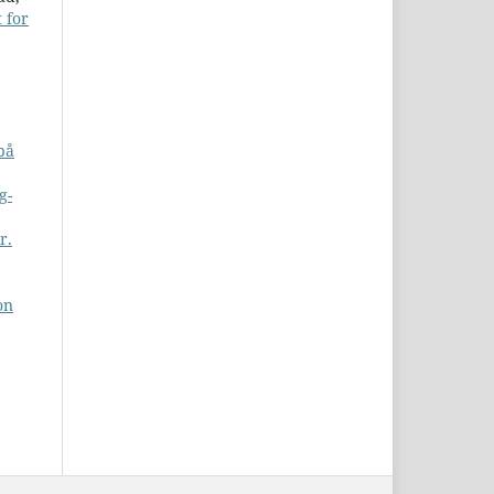
 for
på
g-
r.
on