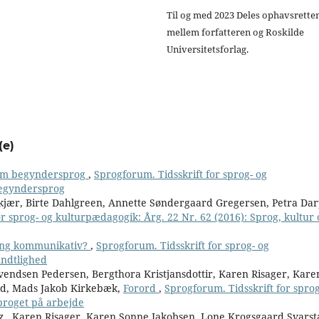
Til og med 2023 Deles ophavsrette
mellem forfatteren og Roskilde
Universitetsforlag.
(e)
om begyndersprog
,
Sprogforum. Tidsskrift for sprog- og
Begyndersprog
jær, Birte Dahlgreen, Annette Søndergaard Gregersen, Petra Dar
or sprog- og kulturpædagogik: Årg. 22 Nr. 62 (2016): Sprog, kultur 
ing kommunikativ?
,
Sprogforum. Tidsskrift for sprog- og
undtlighed
endsen Pedersen, Bergthora Kristjansdottir, Karen Risager, Kare
ad, Mads Jakob Kirkebæk,
Forord
,
Sprogforum. Tidsskrift for sprog
proget på arbejde
z , Karen Risager, Karen Sonne Jakobsen, Lone Krogsgaard Svarst