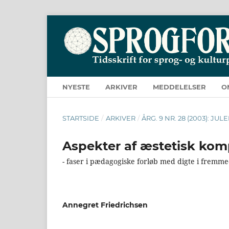
NYESTE
ARKIVER
MEDDELELSER
O
STARTSIDE
/
ARKIVER
/
ÅRG. 9 NR. 28 (2003): JUL
Aspekter af æstetisk ko
- faser i pædagogiske forløb med digte i frem
Annegret Friedrichsen