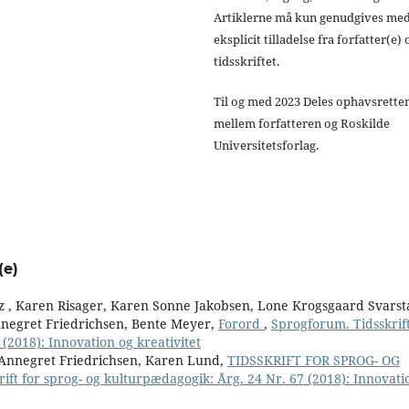
Artiklerne må kun genudgives me
eksplicit tilladelse fra forfatter(e) 
tidsskriftet.
Til og med 2023 Deles ophavsrette
mellem forfatteren og Roskilde
Universitetsforlag.
(e)
z , Karen Risager, Karen Sonne Jakobsen, Lone Krogsgaard Svarst
nnegret Friedrichsen, Bente Meyer,
Forord
,
Sprogforum. Tidsskrift
(2018): Innovation og kreativitet
Annegret Friedrichsen, Karen Lund,
TIDSSKRIFT FOR SPROG- OG
ift for sprog- og kulturpædagogik: Årg. 24 Nr. 67 (2018): Innovati