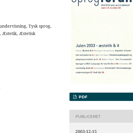
ndervisning, Tysk sprog,
, Æstetik, Æstetisk
.
PDF
PUBLICERET
2003-12-15