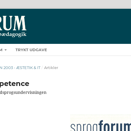
M
TRYKT UDGAVE
EN 2003 - ÆSTETIK & IT
/
Artikler
mpetence
medsprogsundervisningen