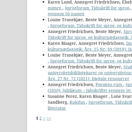
Karen Lund, Annegret Friedrichsen, Elseb
numre
,
Sprogforum. Tidsskrift for sprog-
gennem 50 numre
Louise Tranekjær, Bente Meyer, Annegret
,
Sprogforum. Tidsskrift for sprog- og kult
Annegret Friedrichsen, Bente Meyer,
Spr
Tidsskrift for sprog- og kulturpædagogik: Å
Karen Risager, Annegret Friedrichsen,
Da
kulturpædagogik: Årg. 25 Nr. 69 (2019): 
Louise Tranekjær, Bente Meyer, Annegret
,
Sprogforum. Tidsskrift for sprog- og kult
Annegret Friedrichsen, Bente Meyer,
Stu
universitetsbibliotekarer og universitets
Årg. 27 Nr. 72 (2021): Digitale ressourcer
Annegret Friedrichsen,
Poesiens rum
,
Spr
(2010): Jubilæum – tidsskriftet gennem 5
Susanne Perez, Karen Risager , Lone Svar
Sandberg,
Kolofon
,
Sprogforum. Tidsskrif
litteratur
1
2
>
>>