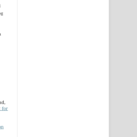
d
og
n
ad,
 for
on