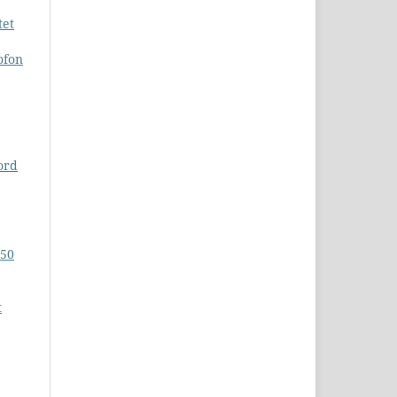
tet
ofon
ord
-50
t