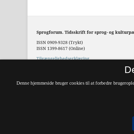
Sprogforum. Tidsskrift for sprog- og kulturp
ISSN 0909-9328 (Trykt)
ISSN 1399-8617 (Online)
Tilgængelighedserklæring
D
Hostet af
Det Kgl. Bibliotek
Denne hjemmeside bruger cookies til at forbedre brugerople