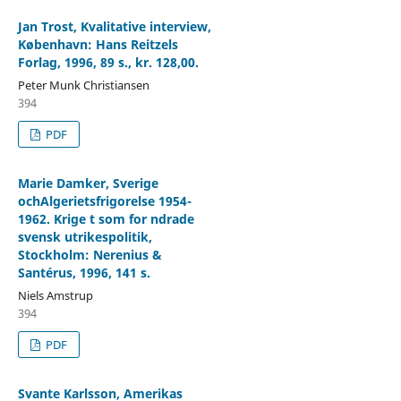
Jan Trost, Kvalitative interview,
København: Hans Reitzels
Forlag, 1996, 89 s., kr. 128,00.
Peter Munk Christiansen
394
PDF
Marie Damker, Sverige
ochAlgerietsfrigorelse 1954-
1962. Krige t som for ndrade
svensk utrikespolitik,
Stockholm: Nerenius &
Santérus, 1996, 141 s.
Niels Amstrup
394
PDF
Svante Karlsson, Amerikas