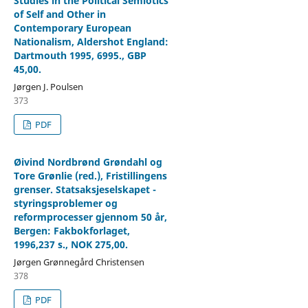
Studies in the Political Semiotics
of Self and Other in
Contemporary European
Nationalism, Aldershot England:
Dartmouth 1995, 6995., GBP
45,00.
Jørgen J. Poulsen
373
PDF
Øivind Nordbrønd Grøndahl og
Tore Grønlie (red.), Fristillingens
grenser. Statsaksjeselskapet -
styringsproblemer og
reformprocesser gjennom 50 år,
Bergen: Fakbokforlaget,
1996,237 s., NOK 275,00.
Jørgen Grønnegård Christensen
378
PDF