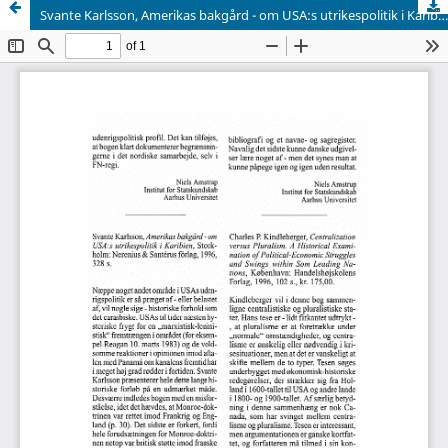
Svante Karlsson, Amerikas bakgård - om USA:s utrikespolitik i Karibien, Stockholm: Nerenius & Santérus forlag, 1996, 328 s.