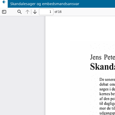
Skandalesager og embedsmandsansvar