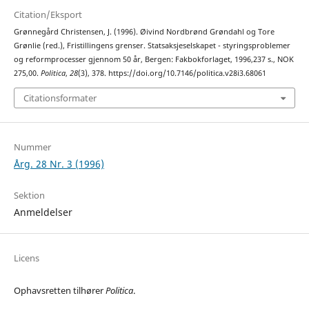
Citation/Eksport
Grønnegård Christensen, J. (1996). Øivind Nordbrønd Grøndahl og Tore
Grønlie (red.), Fristillingens grenser. Statsaksjeselskapet - styringsproblemer
og reformprocesser gjennom 50 år, Bergen: Fakbokforlaget, 1996,237 s., NOK
275,00.
Politica
,
28
(3), 378. https://doi.org/10.7146/politica.v28i3.68061
Citationsformater
Nummer
Årg. 28 Nr. 3 (1996)
Sektion
Anmeldelser
Licens
Ophavsretten tilhører
Politica
.