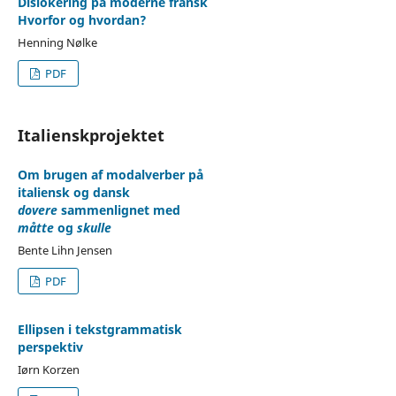
Dislokering på moderne fransk
Hvorfor og hvordan?
Henning Nølke
PDF
Italienskprojektet
Om brugen af modalverber på
italiensk og dansk
dovere
sammenlignet med
måtte
og
skulle
Bente Lihn Jensen
PDF
Ellipsen i tekstgrammatisk
perspektiv
Iørn Korzen