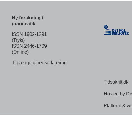
Ny forskning i
grammatik
ISSN 1902-1291
(Trykt)
ISSN 2446-1709
(Online)
Tilgængelighedserklæring