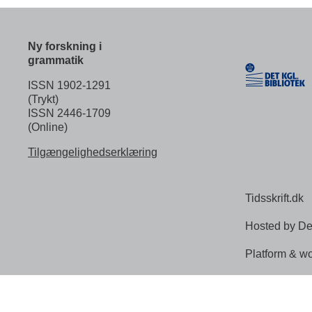
Ny forskning i
grammatik
ISSN 1902-1291
(Trykt)
ISSN 2446-1709
(Online)
Tilgængelighedserklæring