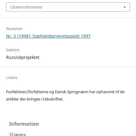
Citationsformater
Nummer
Nr. 5 (1998): Sophienbergsymposiet 1997
Sektion
Russiskprojektet
Licens
Forfatteren/forfatterne og Dansk Sprognævn har ophavsret til de
artikler der bringes i tidsskriftet.
Information
Til læsere