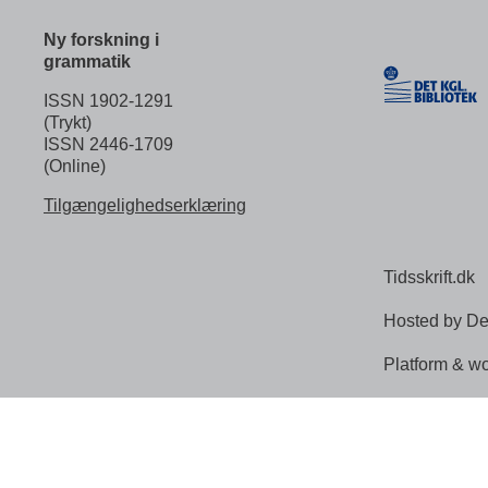
Ny forskning i
grammatik
ISSN 1902-1291
(Trykt)
ISSN 2446-1709
(Online)
Tilgængelighedserklæring