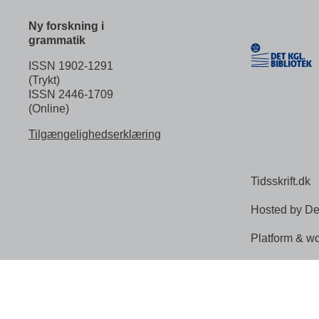
Ny forskning i
grammatik
ISSN 1902-1291
(Trykt)
ISSN 2446-1709
(Online)
Tilgængelighedserklæring