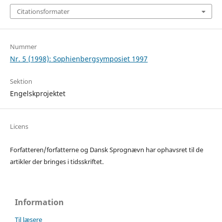
Citationsformater
Nummer
Nr. 5 (1998): Sophienbergsymposiet 1997
Sektion
Engelskprojektet
Licens
Forfatteren/forfatterne og Dansk Sprognævn har ophavsret til de
artikler der bringes i tidsskriftet.
Information
Til læsere