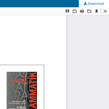
Download