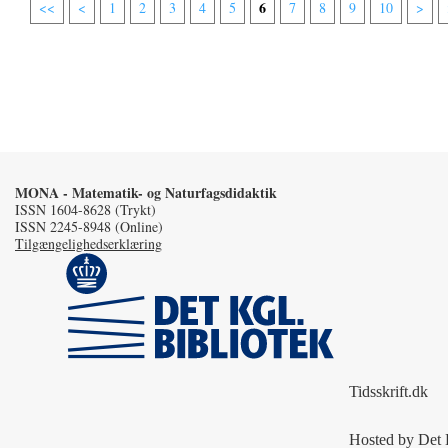
6
<<
<
1
2
3
4
5
7
8
9
10
>
MONA - Matematik- og Naturfagsdidaktik
ISSN 1604-8628 (Trykt)
ISSN 2245-8948 (Online)
Tilgængelighedserklæring