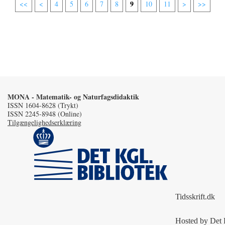
9
<<
<
4
5
6
7
8
10
11
>
>>
MONA - Matematik- og Naturfagsdidaktik
ISSN 1604-8628 (Trykt)
ISSN 2245-8948 (Online)
Tilgængelighedserklæring