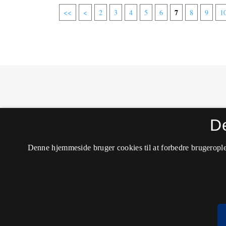
7
<<
<
2
3
4
5
6
8
9
1
MONA - Matematik- og Naturfagsdidaktik
D
ISSN 1604-8628 (Trykt)
ISSN 2245-8948 (Online)
Tilgængelighedserklæring
Denne hjemmeside bruger cookies til at forbedre brugerople