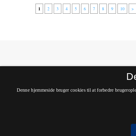
1
2
3
4
5
6
7
8
9
10
>
MONA - Matematik- og Naturfagsdidaktik
D
ISSN 1604-8628 (Trykt)
ISSN 2245-8948 (Online)
Tilgængelighedserklæring
Denne hjemmeside bruger cookies til at forbedre brugerople