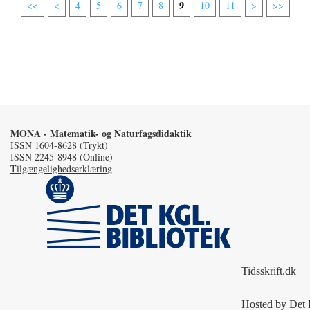
9
<<
<
4
5
6
7
8
10
11
>
>>
MONA - Matematik- og Naturfagsdidaktik
ISSN 1604-8628 (Trykt)
ISSN 2245-8948 (Online)
Tilgængelighedserklæring