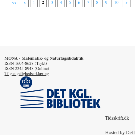
2
<<
<
1
3
4
5
6
7
8
9
10
>
MONA - Matematik- og Naturfagsdidaktik
ISSN 1604-8628 (Trykt)
ISSN 2245-8948 (Online)
Tilgængelighedserklæring