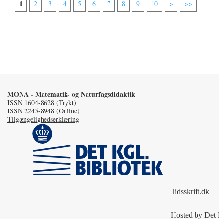
1
2
3
4
5
6
7
8
9
10
>
>>
MONA - Matematik- og Naturfagsdidaktik
ISSN 1604-8628 (Trykt)
ISSN 2245-8948 (Online)
Tilgængelighedserklæring