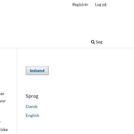
Registrér
Log på
Søg
Indsend
ter
Sprog
Hvor
Dansk
English
r
tiske