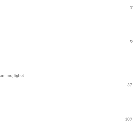
3
5
som möjlighet
87
109