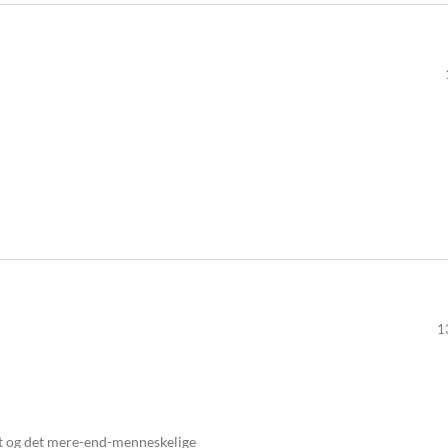
1
et og det mere-end-menneskelige