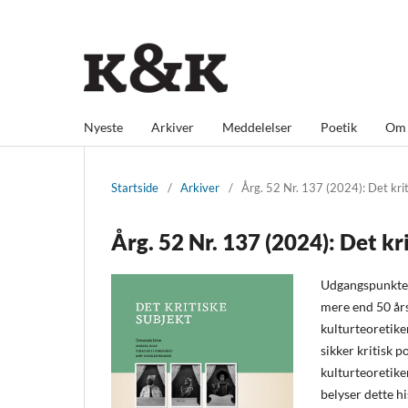
Nyeste
Arkiver
Meddelelser
Poetik
O
Startside
/
Arkiver
/
Årg. 52 Nr. 137 (2024): Det kri
Årg. 52 Nr. 137 (2024): Det kr
Udgangspunktet 
mere end 50 års 
kulturteoretike
sikker kritisk 
kulturteoretik
belyser dette h