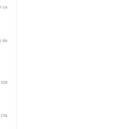
7-54
5-86
-108
-136