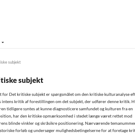
m
tiske subjekt
itiske subjekt
for Det kritiske subjekt er spørgsmålet om den kritiske kulturanalyse ef
intens kritik af forestillingen om det subjekt, der udfører denne kritik. 
ren tidligere syntes at kunne diagnosticere samfundet og kulturen fra en
position, har den kritiske opmærksomhed i stedet længe været rettet mod
erens blinde vinkler og skråsikre positionering. Nærværende temanumme
istoriske forløb og undersøger mulighedsbetingelserne for at foretage kri