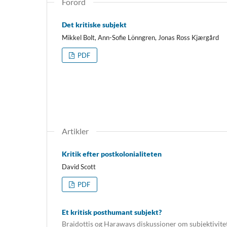
Forord
Det kritiske subjekt
Mikkel Bolt, Ann-Sofie Lönngren, Jonas Ross Kjærgård
PDF
Artikler
Kritik efter postkolonialiteten
David Scott
PDF
Et kritisk posthumant subjekt?
Braidottis og Haraways diskussioner om subjektivit