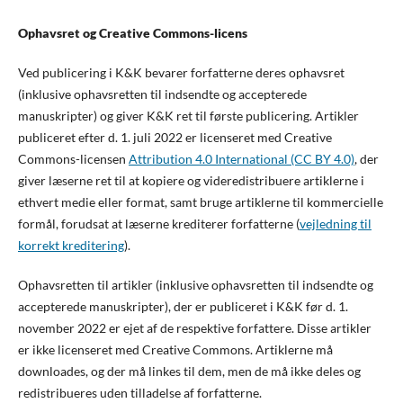
Ophavsret og Creative Commons-licens
Ved publicering i K&K bevarer forfatterne deres ophavsret
(inklusive ophavsretten til indsendte og accepterede
manuskripter) og giver K&K ret til første publicering. Artikler
publiceret efter d. 1. juli 2022 er licenseret med Creative
Commons-licensen
Attribution 4.0 International (CC BY 4.0)
, der
giver læserne ret til at kopiere og videredistribuere artiklerne i
ethvert medie eller format, samt bruge artiklerne til kommercielle
formål, forudsat at læserne krediterer forfatterne (
vejledning til
korrekt kreditering
).
Ophavsretten til artikler (inklusive ophavsretten til indsendte og
accepterede manuskripter), der er publiceret i K&K før d. 1.
november 2022 er ejet af de respektive forfattere. Disse artikler
er ikke licenseret med Creative Commons. Artiklerne må
downloades, og der må linkes til dem, men de må ikke deles og
redistribueres uden tilladelse af forfatterne.