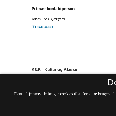
Primær kontaktperson
Jonas Ross Kjærgård
litjrk@cc.au.dk
K&K - Kultur og Klasse
ISSN 0905-6998 (Trykt)
D
ISSN 2246-2589 (Online)
Tilgængelighedserklæring
Denne hjemmeside bruger cookies til at forbedre brugerople