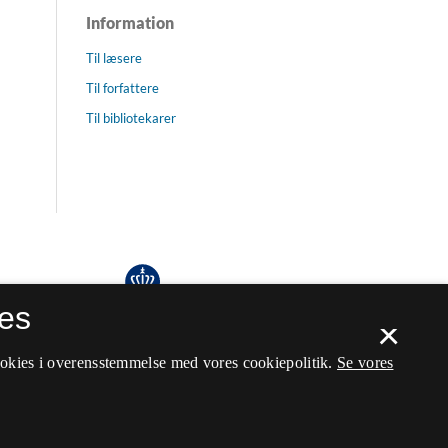
Information
Til læsere
Til forfattere
Til bibliotekarer
es
×
ookies i overensstemmelse med vores cookiepolitik.
Se vores