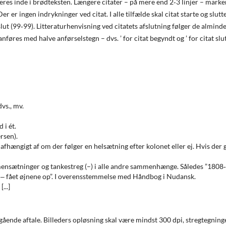
ceres inde i brødteksten. Længere citater – på mere end 2‐3 linjer – marke
r er ingen indrykninger ved citat. I alle tilfælde skal citat starte og slutt
slut (99‐99). Litteraturhenvisning ved citatets afslutning følger de alminde
 anføres med halve anførselstegn – dvs. ’ for citat begyndt og ’ for citat slut
dvs., mv.
 i ét.
rsen).
, afhængigt af om der følger en helsætning efter kolonet eller ej. Hvis der 
mensætninger og tankestreg (–) i alle andre sammenhænge. Således ”1808‐
r ‒ fået øjnene op”. I overensstemmelse med Håndbog i Nudansk.
...]
dgående aftale. Billeders opløsning skal være mindst 300 dpi, stregtegning