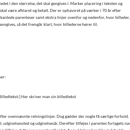
et i den størrelse, det skal gengives i. Marker placering i teksten og
 skal være afklaret og betalt. Der er ophavsret på værker i 70 år efter
antede parenteser samt ekstra linjer ovenfor og nedenfor, hvor billeder,
navngives, så det fremgår klart, hvor billederne hører til.
ser:
lledtekst:] Her skriver man sin billedtekst
 efter ovennævnte retningslinjer. Dog gælder der nogle få særlige forhold.
l, udgivelsessted og udgivelsesår. Derefter tilføjes i parentes forlagets na