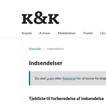
Nyeste
Arkiver
Meddelelser
Poetik
O
Startside
/
Indsendelser
Indsendelser
Du skal
Login
eller
Registrér
for at kunne foretag
Tjekliste til forberedelse af indsendelse