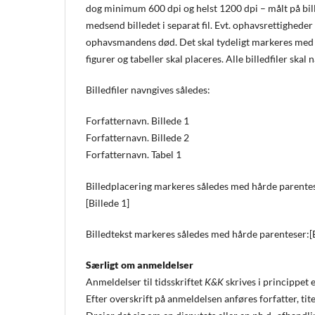
dog minimum 600 dpi og helst 1200 dpi – målt på billed
medsend billedet i separat fil. Evt. ophavsrettigheder
ophavsmandens død. Det skal tydeligt markeres med k
figurer og tabeller skal placeres. Alle billedfiler skal 
Billedfiler navngives således:
Forfatternavn. Billede 1
Forfatternavn. Billede 2
Forfatternavn. Tabel 1
Billedplacering markeres således med hårde parente
[Billede 1]
Billedtekst markeres således med hårde parenteser:[Bi
Særligt om anmeldelser
Anmeldelser til tidsskriftet
K&K
skrives i princippet
Efter overskrift på anmeldelsen anføres forfatter, tite