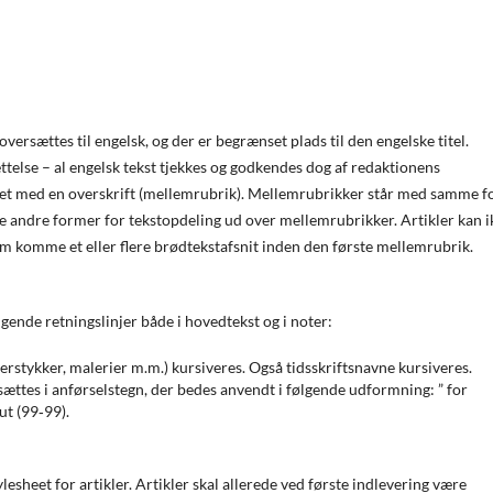
 oversættes til engelsk, og der er begrænset plads til den engelske titel.
ttelse – al engelsk tekst tjekkes og godkendes dog af redaktionens
ret med en overskrift (mellemrubrik). Mellemrubrikker står med samme fo
kke andre former for tekstopdeling ud over mellemrubrikker. Artikler kan i
 komme et eller flere brødtekstafsnit inden den første mellemrubrik.
ølgende retningslinjer både i hovedtekst og i noter:
terstykker, malerier m.m.) kursiveres. Også tidsskriftsnavne kursiveres.
.) sættes i anførselstegn, der bedes anvendt i følgende udformning: ” for
ut (99‐99).
sheet for artikler. Artikler skal allerede ved første indlevering være