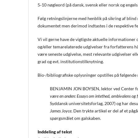
5‐10 nøgleord (på dansk, svensk eller norsk og engel
Følg retningslinjerne med henblik på sikring af blind
dokumentet men derimod indtastes i de respektive fel
Vi vil gerne have de vigtigste aktuelle informationer 
og/eller temarelaterede udgivelser fra forfatterens 
være seneste udgivelse, mest relevante udgivelser e
grad og evt. institutionstilknytning.
Bio-/bibliografiske oplysninger opstilles på følgende
BENJAMIN JON BOYSEN, lektor ved Center for 
være en anden: Essays om intethed, ambivalens og
Syddansk universitetsforlag, 2007) og har des
James Joyce
. Den trykte artikel er del af et på
spørgsmålet om galskaben.
Inddeling af tekst