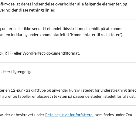
afkrydse, at deres indsendelse overholder alle følgende elementer, og
verholder disse retningslinjer.
g det er heller ikke sendt til et andet tidsskrift med henblik på at komme i
ngivet en forklaring under kommentarfeltet 'Kommentarer til redaktøren').
rd-, RTF- eller WordPerfect-dokumentfilformat.
 de er tilgængelige.
ter en 12-punktsskrifttype og anvender kursiv i stedet for understregning (me
figurer og tabeller er placeret i teksten på passende steder i stedet for til sidst.
rav, der er beskrevet under
Retningslinjer for forfattere
, som findes under Om