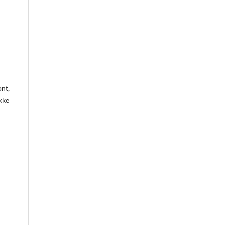
nt,
kke