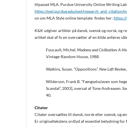
tilpasset MLA. Purdue University Online Writing L
https://owl.purdue.edu/owl/research_and_citation/m
on om MLA Style online template findes her:
https:
K&K udgiver artikler på dansk, svensk og norsk, og ref
artikel skal af fx en oversætter af en kilde anføres sål
Foucault, Michel.
Madness and Civilization: A His
Vintage-Random House, 1988.
Watkins, Susan. ”Oppositions”.
New Left Review
Wilderson, Frank B. ”Fængselsslaven som hegem
Scandal”, 2003], oversat af Tone Andreasen.
So
40.
Citater
Citater oversættes til dansk, norsk eller svensk, og ø
Er originaltekstens ordlyd af essentiel betydning fo