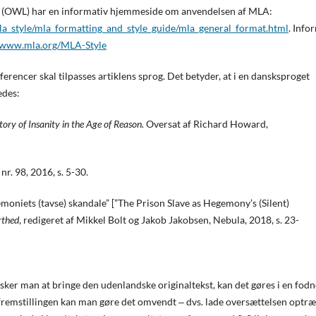
ab (OWL) har en informativ hjemmeside om anvendelsen af MLA:
la_style/mla_formatting_and_style_guide/mla_general_format.html
. Info
//www.mla.org/MLA-Style
erencer skal tilpasses artiklens sprog. Det betyder, at i en dansksproget
edes:
tory of Insanity in the Age of Reason.
Oversat af Richard Howard,
, nr. 98, 2016, s. 5-30.
oniets (tavse) skandale” [”The Prison Slave as Hegemony’s (Silent)
rthed
, redigeret af Mikkel Bolt og Jakob Jakobsen, Nebula, 2018, s. 23-
nsker man at bringe den udenlandske originaltekst, kan det gøres i en fodn
r fremstillingen kan man gøre det omvendt ‒ dvs. lade oversættelsen optræ