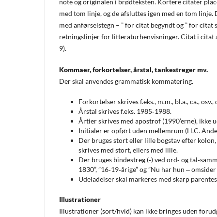
note og originalen i brødteksten. Kortere citater pla
med tom linje, og de afsluttes igen med en tom linje. De
med anførselstegn – ” for citat begyndt og ” for citat 
retningslinjer for litteraturhenvisninger. Citat i citat
9).
Kommaer, forkortelser, årstal, tankestreger mv.
Der skal anvendes grammatisk kommatering.
Forkortelser skrives f.eks., m.m., bl.a., ca., osv., 
Årstal skrives f.eks. 1985‑1988.
Årtier skrives med apostrof (1990’erne), ikke ud
Initialer er opført uden mellemrum (H.C. Ande
Der bruges stort eller lille bogstav efter kolon
skrives med stort, ellers med lille.
Der bruges bindestreg (‐) ved ord‐ og tal‐sam
1830”, ”16‐19‐årige” og ”Nu har hun ‒ omside
Udeladelser skal markeres med skarp parentes [
Illustrationer
Illustrationer (sort/hvid) kan ikke bringes uden foru