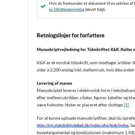
Hvis du fremsender et dokument til en sektion af t
en blindbedømmelse
blevet fulgt.
Retningslinjer for forfattere
Manuskriptvejledning for Tidsskriftet
K&K. Kultur 
K&K er et nordisk tidsskrift, som modtager artikler s
sider à 2.200 anslag inkl. mellemrum, hvis ikke andet 
Levering af manus
Manuskriptet leveres i elektronisk form i tekstbeha
efter mellemrubrikker, citater, figurer, tabeller og bl
være fodnoter. Noter er placeret efter sluttegn.
[1]
For at kunne uploade manuskriptfilen, skal du oprette 
http://ojs.statsbiblioteket.dk/index.php/kok/index
. S
hovedargumentet og konklusionen (maksimum 1.500 tegn