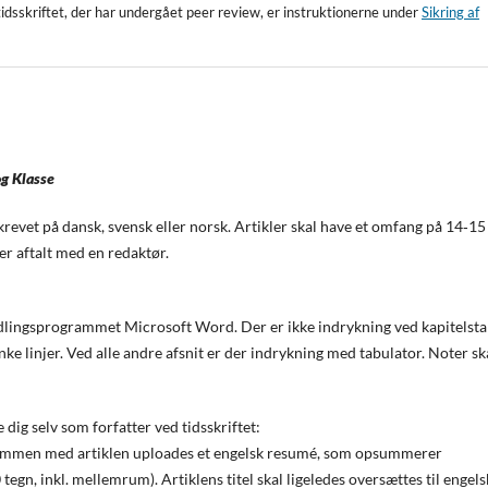
idsskriftet, der har undergået peer review, er instruktionerne under
Sikring af
og Klasse
krevet på dansk, svensk eller norsk. Artikler skal have et omfang på 14‐15
er aftalt med en redaktør.
ndlingsprogrammet Microsoft Word. Der er ikke indrykning ved kapitelsta
anke linjer. Ved alle andre afsnit er der indrykning med tabulator. Noter sk
dig selv som forfatter ved tidsskriftet:
ammen med artiklen uploades et engelsk resumé, som opsummerer
, inkl. mellemrum). Artiklens titel skal ligeledes oversættes til engels