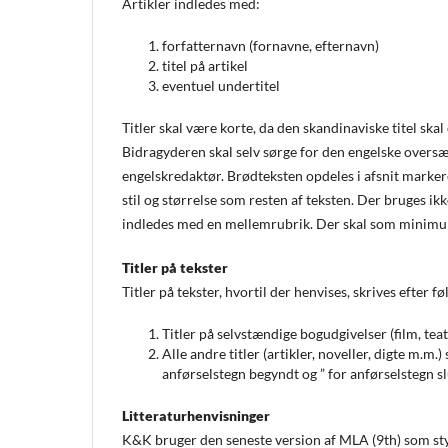
Artikler indledes med:
forfatternavn (fornavne, efternavn)
titel på artikel
eventuel undertitel
Titler skal være korte, da den skandinaviske titel skal
Bidragyderen skal selv sørge for den engelske oversæ
engelskredaktør. Brødteksten opdeles i afsnit marke
stil og størrelse som resten af teksten. Der bruges i
indledes med en mellemrubrik. Der skal som minimum
Titler på tekster
Titler på tekster, hvortil der henvises, skrives efter f
Titler på selvstændige bogudgivelser (film, tea
Alle andre titler (artikler, noveller, digte m.m
anførselstegn begyndt og ” for anførselstegn sl
Litteraturhenvisninger
K&K bruger den seneste version af MLA (9th) som style