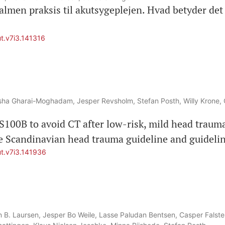
lmen praksis til akutsygeplejen. Hvad betyder det 
ut.v7i3.141316
sha Gharai-Moghadam, Jesper Revsholm, Stefan Posth, Willy Krone, 
S100B to avoid CT after low-risk, mild head trauma
the Scandinavian head trauma guideline and guideli
ut.v7i3.141936
n B. Laursen, Jesper Bo Weile, Lasse Paludan Bentsen, Casper Falster