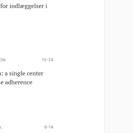
for indlæggelser i
Ole
15-24
: a single center
ne adherence
,
6-14