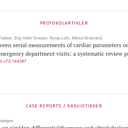
PROTOKOLARTIKLER
Falster, Stig Holm Ovesen, Ronja Leth, Mikkel Brabrand
ween serial measurements of cardiac parameters o
emergency department visits: a systematic review p
ut.v7i3.144287
CASE REPORTS / KASUISTIKKER
enehjem
 en sjælden differentialdiagnose ved ultralydsska