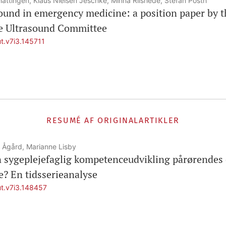
hattingen, Klaus Nielsen Jeschke, Minna Riishede, Stefan Posth
sound in emergency medicine: a position paper by 
e Ultrasound Committee
ut.v7i3.145711
RESUMÉ AF ORIGINALARTIKLER
 Ågård, Marianne Lisby
 sygeplejefaglig kompetenceudvikling pårørendes o
? En tidsserieanalyse
ut.v7i3.148457