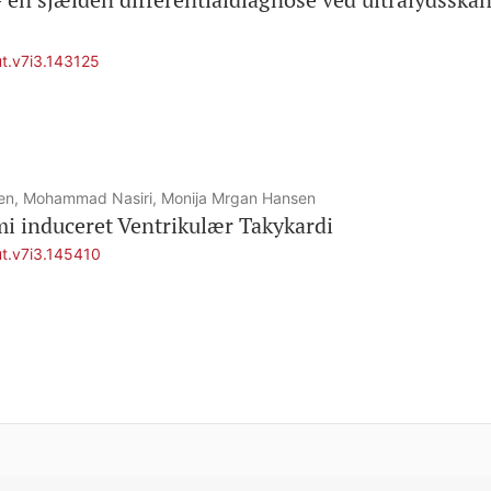
ut.v7i3.143125
sen, Mohammad Nasiri, Monija Mrgan Hansen
i induceret Ventrikulær Takykardi
ut.v7i3.145410