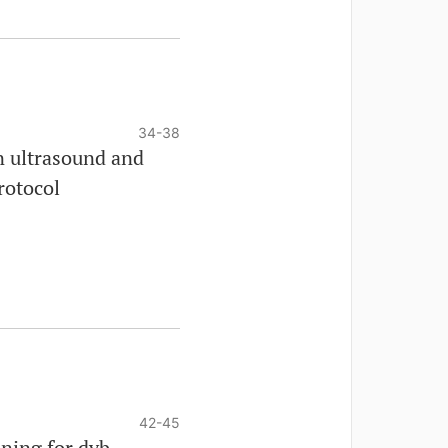
34-38
n ultrasound and
rotocol
42-45
nning for dyb