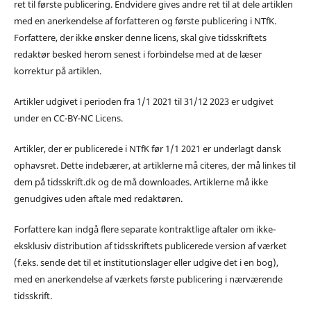
ret til første publicering. Endvidere gives andre ret til at dele artiklen
med en anerkendelse af forfatteren og første publicering i NTfK.
Forfattere, der ikke ønsker denne licens, skal give tidsskriftets
redaktør besked herom senest i forbindelse med at de læser
korrektur på artiklen.
Artikler udgivet i perioden fra 1/1 2021 til 31/12 2023 er udgivet
under en CC-BY-NC Licens.
Artikler, der er publicerede i NTfK før 1/1 2021 er underlagt dansk
ophavsret. Dette indebærer, at artiklerne må citeres, der må linkes til
dem på tidsskrift.dk og de må downloades. Artiklerne må ikke
genudgives uden aftale med redaktøren.
Forfattere kan indgå flere separate kontraktlige aftaler om ikke-
eksklusiv distribution af tidsskriftets publicerede version af værket
(f.eks. sende det til et institutionslager eller udgive det i en bog),
med en anerkendelse af værkets første publicering i nærværende
tidsskrift.