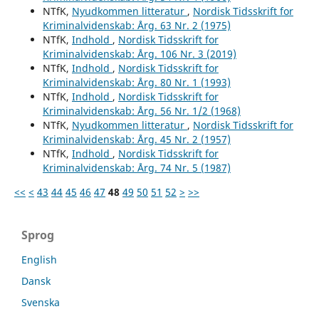
NTfK,
Nyudkommen litteratur
,
Nordisk Tidsskrift for
Kriminalvidenskab: Årg. 63 Nr. 2 (1975)
NTfK,
Indhold
,
Nordisk Tidsskrift for
Kriminalvidenskab: Årg. 106 Nr. 3 (2019)
NTfK,
Indhold
,
Nordisk Tidsskrift for
Kriminalvidenskab: Årg. 80 Nr. 1 (1993)
NTfK,
Indhold
,
Nordisk Tidsskrift for
Kriminalvidenskab: Årg. 56 Nr. 1/2 (1968)
NTfK,
Nyudkommen litteratur
,
Nordisk Tidsskrift for
Kriminalvidenskab: Årg. 45 Nr. 2 (1957)
NTfK,
Indhold
,
Nordisk Tidsskrift for
Kriminalvidenskab: Årg. 74 Nr. 5 (1987)
<<
<
43
44
45
46
47
48
49
50
51
52
>
>>
Sprog
English
Dansk
Svenska