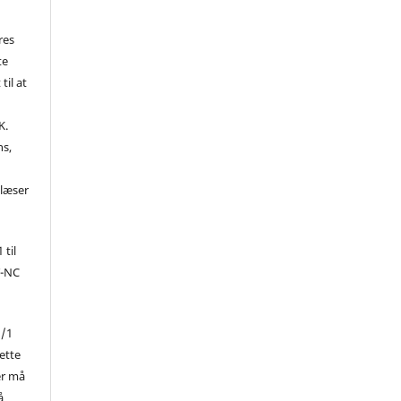
res
te
til at
K.
ns,
d
 læser
 til
Y-NC
1/1
ette
er må
å