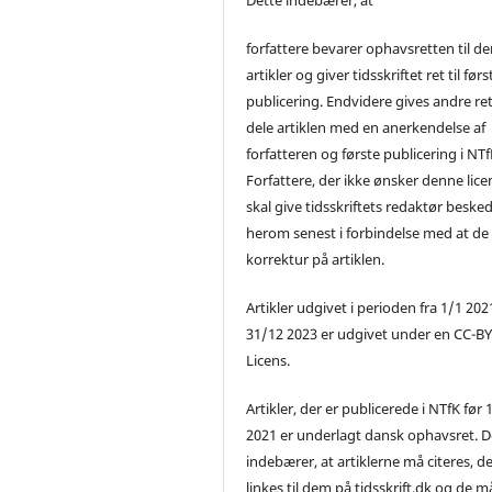
forfattere bevarer ophavsretten til de
artikler og giver tidsskriftet ret til førs
publicering. Endvidere gives andre ret 
dele artiklen med en anerkendelse af
forfatteren og første publicering i NTf
Forfattere, der ikke ønsker denne lice
skal give tidsskriftets redaktør beske
herom senest i forbindelse med at de
korrektur på artiklen.
Artikler udgivet i perioden fra 1/1 2021
31/12 2023 er udgivet under en CC-B
Licens.
Artikler, der er publicerede i NTfK før 
2021 er underlagt dansk ophavsret. D
indebærer, at artiklerne må citeres, d
linkes til dem på tidsskrift.dk og de m