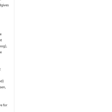
dgives
de
et
 bog),
te
t
ed)
sen,
ve for