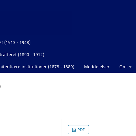
et (1913 - 1948)
rafferet (1890 - 1912)
itentiære institutioner (1878 - 1889)
Meddelelser
Om
d
PDF