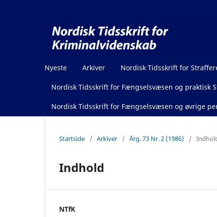
Nyeste
Arkiver
Nordisk Tidsskrift for Straffer
Nordisk Tidsskrift for Fængselsvæsen og praktisk St
Nordisk Tidsskrift for Fængselsvæsen og øvrige pen
Startside
/
Arkiver
/
Årg. 73 Nr. 2 (1986)
/
Indhol
Indhold
NTfK