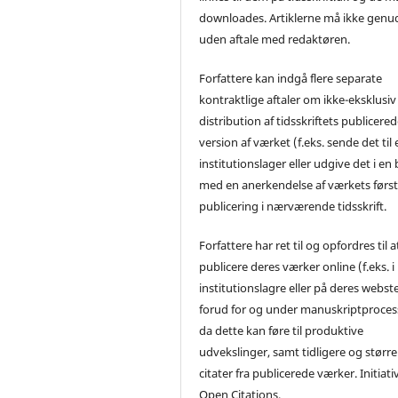
downloades. Artiklerne må ikke genu
uden aftale med redaktøren.
Forfattere kan indgå flere separate
kontraktlige aftaler om ikke-eksklusiv
distribution af tidsskriftets publicere
version af værket (f.eks. sende det til 
institutionslager eller udgive det i en
med en anerkendelse af værkets førs
publicering i nærværende tidsskrift.
Forfattere har ret til og opfordres til a
publicere deres værker online (f.eks. i
institutionslagre eller på deres webst
forud for og under manuskriptproces
da dette kan føre til produktive
udvekslinger, samt tidligere og større
citater fra publicerede værker. Initiati
Open Citations.