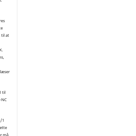
res
te
til at
K.
ns,
d
 læser
 til
Y-NC
1/1
ette
er må