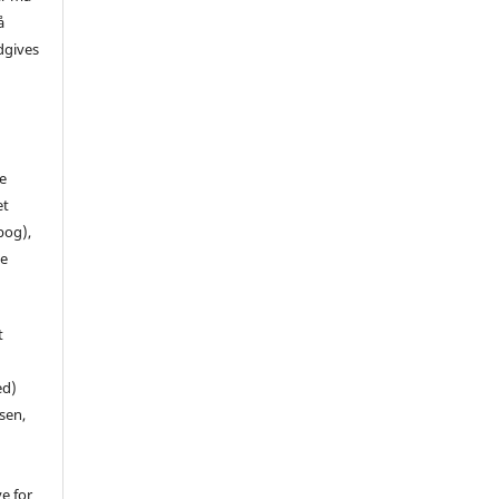
å
dgives
de
et
 bog),
te
t
ed)
sen,
ve for