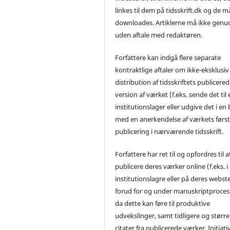
linkes til dem på tidsskrift.dk og de m
downloades. Artiklerne må ikke genu
uden aftale med redaktøren.
Forfattere kan indgå flere separate
kontraktlige aftaler om ikke-eksklusiv
distribution af tidsskriftets publicere
version af værket (f.eks. sende det til 
institutionslager eller udgive det i en
med en anerkendelse af værkets førs
publicering i nærværende tidsskrift.
Forfattere har ret til og opfordres til a
publicere deres værker online (f.eks. i
institutionslagre eller på deres webst
forud for og under manuskriptproces
da dette kan føre til produktive
udvekslinger, samt tidligere og større
citater fra publicerede værker. Initiati