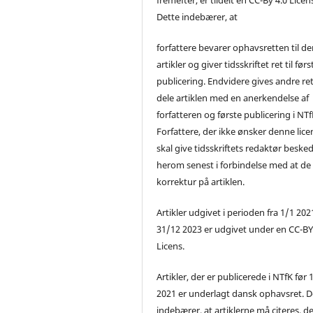
Dette indebærer, at
forfattere bevarer ophavsretten til de
artikler og giver tidsskriftet ret til førs
publicering. Endvidere gives andre ret 
dele artiklen med en anerkendelse af
forfatteren og første publicering i NTf
Forfattere, der ikke ønsker denne lice
skal give tidsskriftets redaktør beske
herom senest i forbindelse med at de
korrektur på artiklen.
Artikler udgivet i perioden fra 1/1 2021
31/12 2023 er udgivet under en CC-B
Licens.
Artikler, der er publicerede i NTfK før 
2021 er underlagt dansk ophavsret. D
indebærer, at artiklerne må citeres, d