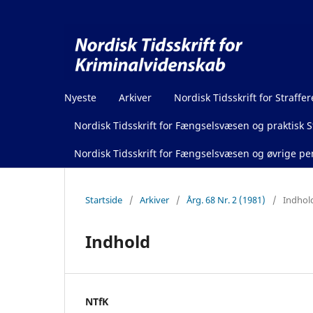
Nyeste
Arkiver
Nordisk Tidsskrift for Straffer
Nordisk Tidsskrift for Fængselsvæsen og praktisk St
Nordisk Tidsskrift for Fængselsvæsen og øvrige pen
Startside
/
Arkiver
/
Årg. 68 Nr. 2 (1981)
/
Indhol
Indhold
NTfK