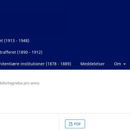
et (1913 - 1948)
rafferet (1890 - 1912)
itentiære institutioner (1878 - 1889)
Meddelelser
Om
dsfortegnelse pro anno
PDF