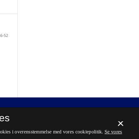
46-52
es
×
ookies i overensstemmelse med vores cookiepolitik.
Se vores