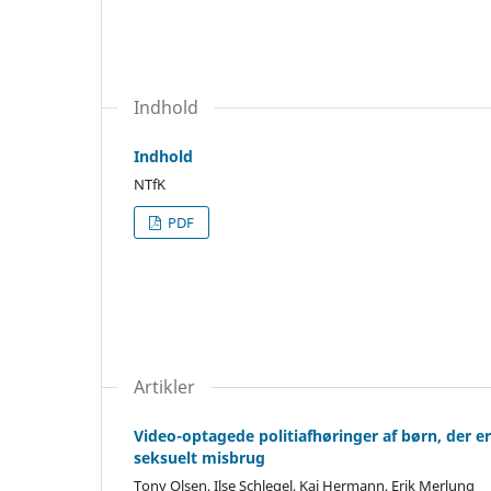
Indhold
Indhold
NTfK
PDF
Artikler
Video-optagede politiafhøringer af børn, der e
seksuelt misbrug
Tony Olsen, Ilse Schlegel, Kai Hermann, Erik Merlung