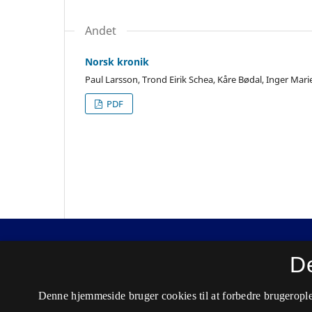
Andet
Norsk kronik
Paul Larsson, Trond Eirik Schea, Kåre Bødal, Inger Ma
PDF
Nordisk Tidsskrift for Kriminalvidenskab
D
ISSN 0029-1528 (Trykt)
Denne hjemmeside bruger cookies til at forbedre brugerople
ISSN 2446-3051 (Online)