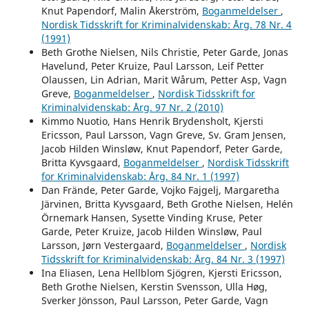
Knut Papendorf, Malin Åkerström,
Boganmeldelser
,
Nordisk Tidsskrift for Kriminalvidenskab: Årg. 78 Nr. 4
(1991)
Beth Grothe Nielsen, Nils Christie, Peter Garde, Jonas
Havelund, Peter Kruize, Paul Larsson, Leif Petter
Olaussen, Lin Adrian, Marit Wårum, Petter Asp, Vagn
Greve,
Boganmeldelser
,
Nordisk Tidsskrift for
Kriminalvidenskab: Årg. 97 Nr. 2 (2010)
Kimmo Nuotio, Hans Henrik Brydensholt, Kjersti
Ericsson, Paul Larsson, Vagn Greve, Sv. Gram Jensen,
Jacob Hilden Winsløw, Knut Papendorf, Peter Garde,
Britta Kyvsgaard,
Boganmeldelser
,
Nordisk Tidsskrift
for Kriminalvidenskab: Årg. 84 Nr. 1 (1997)
Dan Frände, Peter Garde, Vojko Fajgelj, Margaretha
Järvinen, Britta Kyvsgaard, Beth Grothe Nielsen, Helén
Örnemark Hansen, Sysette Vinding Kruse, Peter
Garde, Peter Kruize, Jacob Hilden Winsløw, Paul
Larsson, Jørn Vestergaard,
Boganmeldelser
,
Nordisk
Tidsskrift for Kriminalvidenskab: Årg. 84 Nr. 3 (1997)
Ina Eliasen, Lena Hellblom Sjögren, Kjersti Ericsson,
Beth Grothe Nielsen, Kerstin Svensson, Ulla Høg,
Sverker Jönsson, Paul Larsson, Peter Garde, Vagn