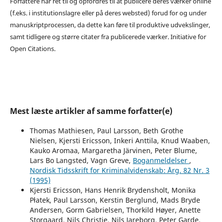
Forfattere har ret til og opfordres til at publicere deres værker online
(f.eks. i institutionslagre eller på deres websted) forud for og under
manuskriptprocessen, da dette kan føre til produktive udvekslinger,
samt tidligere og større citater fra publicerede værker. Initiative for
Open Citations.
Mest læste artikler af samme forfatter(e)
Thomas Mathiesen, Paul Larsson, Beth Grothe
Nielsen, Kjersti Ericsson, Inkeri Anttila, Knud Waaben,
Kauko Aromaa, Margaretha Järvinen, Peter Blume,
Lars Bo Langsted, Vagn Greve,
Boganmeldelser
,
Nordisk Tidsskrift for Kriminalvidenskab: Årg. 82 Nr. 3
(1995)
Kjersti Ericsson, Hans Henrik Brydensholt, Monika
Płatek, Paul Larsson, Kerstin Berglund, Mads Bryde
Andersen, Gorm Gabrielsen, Thorkild Høyer, Anette
Storgaard, Nils Christie, Nils Jareborg, Peter Garde,