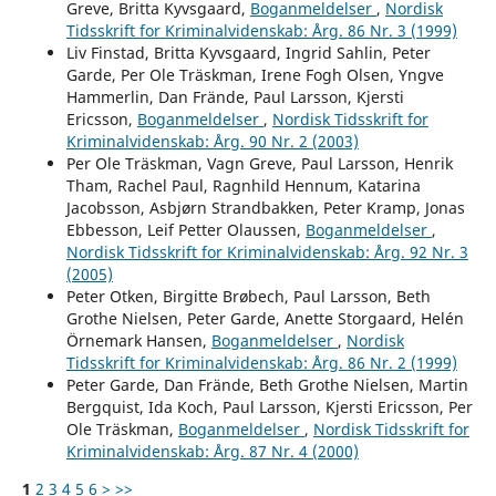
Greve, Britta Kyvsgaard,
Boganmeldelser
,
Nordisk
Tidsskrift for Kriminalvidenskab: Årg. 86 Nr. 3 (1999)
Liv Finstad, Britta Kyvsgaard, Ingrid Sahlin, Peter
Garde, Per Ole Träskman, Irene Fogh Olsen, Yngve
Hammerlin, Dan Frände, Paul Larsson, Kjersti
Ericsson,
Boganmeldelser
,
Nordisk Tidsskrift for
Kriminalvidenskab: Årg. 90 Nr. 2 (2003)
Per Ole Träskman, Vagn Greve, Paul Larsson, Henrik
Tham, Rachel Paul, Ragnhild Hennum, Katarina
Jacobsson, Asbjørn Strandbakken, Peter Kramp, Jonas
Ebbesson, Leif Petter Olaussen,
Boganmeldelser
,
Nordisk Tidsskrift for Kriminalvidenskab: Årg. 92 Nr. 3
(2005)
Peter Otken, Birgitte Brøbech, Paul Larsson, Beth
Grothe Nielsen, Peter Garde, Anette Storgaard, Helén
Örnemark Hansen,
Boganmeldelser
,
Nordisk
Tidsskrift for Kriminalvidenskab: Årg. 86 Nr. 2 (1999)
Peter Garde, Dan Frände, Beth Grothe Nielsen, Martin
Bergquist, Ida Koch, Paul Larsson, Kjersti Ericsson, Per
Ole Träskman,
Boganmeldelser
,
Nordisk Tidsskrift for
Kriminalvidenskab: Årg. 87 Nr. 4 (2000)
1
2
3
4
5
6
>
>>