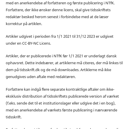
med en anerkendelse af forfatteren og første publicering i NTfK.
Forfattere, der ikke ønsker denne licens, skal give tidsskriftets
redaktør besked herom senest i forbindelse med at de læser
korrektur på artiklen.
Artikler udgivet i perioden fra 1/1 2021 til 31/12 2023 er udgivet
under en CC-BY-NC Licens.
Artikler, der er publicerede i NTfK før 1/1 2021 er underlagt dansk
ophavsret. Dette indebærer, at artiklerne må citeres, der må linkes til
dem på tidsskrift.dk og de må downloades. Artiklerne må ikke
genudgives uden aftale med redaktøren.
Forfattere kan indgå flere separate kontraktlige aftaler om ikke-
eksklusiv distribution af tidsskriftets publicerede version af værket
(f.eks. sende det til et institutionslager eller udgive det i en bog),
med en anerkendelse af værkets første publicering i nærværende
tidsskrift.