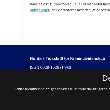
have et vist supportniveau eller et vist antal læs
oplysninger
, der garanterer læserne, at deres n
Nordisk Tidsskrift for Kriminalvidenskab
ISSN 0029-1528 (Trykt)
ISSN 2446-3051 (Online)
D
Tilgængelighedserklæring
Denne hjemmeside bruger cookies til at forbedre brugerople