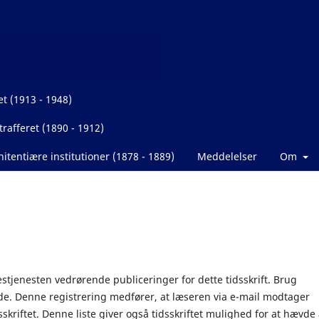
et (1913 - 1948)
rafferet (1890 - 1912)
itentiære institutioner (1878 - 1889)
Meddelelser
Om
estjenesten vedrørende publiceringer for dette tidsskrift. Brug
de. Denne registrering medfører, at læseren via e-mail modtager
skriftet. Denne liste giver også tidsskriftet mulighed for at hævde 