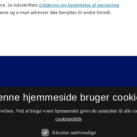
ere. Se tidsskriftets
Erklæring om beskyttelse af personlige
avne og e-mail-adresser ikke benyttes til andre formål.
enne hjemmeside bruger cooki
velsen. Ved at bruge vores hjemmeside giver du samtykke til alle c
cookiepolitik
Absolut nødvendige