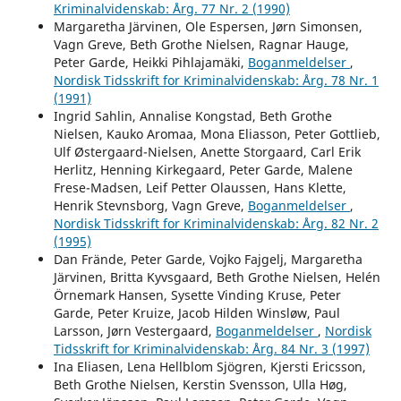
Kriminalvidenskab: Årg. 77 Nr. 2 (1990)
Margaretha Järvinen, Ole Espersen, Jørn Simonsen,
Vagn Greve, Beth Grothe Nielsen, Ragnar Hauge,
Peter Garde, Heikki Pihlajamäki,
Boganmeldelser
,
Nordisk Tidsskrift for Kriminalvidenskab: Årg. 78 Nr. 1
(1991)
Ingrid Sahlin, Annalise Kongstad, Beth Grothe
Nielsen, Kauko Aromaa, Mona Eliasson, Peter Gottlieb,
Ulf Østergaard-Nielsen, Anette Storgaard, Carl Erik
Herlitz, Henning Kirkegaard, Peter Garde, Malene
Frese-Madsen, Leif Petter Olaussen, Hans Klette,
Henrik Stevnsborg, Vagn Greve,
Boganmeldelser
,
Nordisk Tidsskrift for Kriminalvidenskab: Årg. 82 Nr. 2
(1995)
Dan Frände, Peter Garde, Vojko Fajgelj, Margaretha
Järvinen, Britta Kyvsgaard, Beth Grothe Nielsen, Helén
Örnemark Hansen, Sysette Vinding Kruse, Peter
Garde, Peter Kruize, Jacob Hilden Winsløw, Paul
Larsson, Jørn Vestergaard,
Boganmeldelser
,
Nordisk
Tidsskrift for Kriminalvidenskab: Årg. 84 Nr. 3 (1997)
Ina Eliasen, Lena Hellblom Sjögren, Kjersti Ericsson,
Beth Grothe Nielsen, Kerstin Svensson, Ulla Høg,