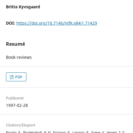
Britta Kyvsgaard
DOI:
https://doi.org/10.7146/ntfk.v84i1.71429
Resumé
Book reviews
PDF
Publiceret
1997-02-28
Citation/Eksport
Nuotio, K., Brydensholt, H. H., Ericsson, K., Larsson, P., Greve, V., Jensen, S. G.,