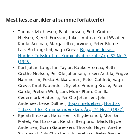
Mest læste artikler af samme forfatter(e)
Thomas Mathiesen, Paul Larsson, Beth Grothe
Nielsen, Kjersti Ericsson, Inkeri Anttila, Knud Waaben,
Kauko Aromaa, Margaretha Järvinen, Peter Blume,
Lars Bo Langsted, Vagn Greve,
Boganmeldelser
,
Nordisk Tidsskrift for Kriminalvidenskab: Årg. 82 Nr. 3
(1995)
Karl Johan Lång, Ian Taylor, Kauko Aromaa, Beth
Grothe Nielsen, Per Ole Johansen, Inkeri Anttila, Yngve
Hammerlin, Pekka Hakkarainen, Peter Gottlieb, Vagn
Greve, Knut Papendorf, Sysette Vinding Kruse, Peter
Garde, Preben Wolf, Lars Munk Plum, Gunilla
Cedermark Hedberg, Per Ole Johansen, Johs.
Andenæs, Leise Døllner,
Boganmeldelser
,
Nordisk
Tidsskrift for Kriminalvidenskab: Årg. 74 Nr. 5 (1987)
Kjersti Ericsson, Hans Henrik Brydensholt, Monika
Płatek, Paul Larsson, Kerstin Berglund, Mads Bryde
Andersen, Gorm Gabrielsen, Thorkild Høyer, Anette
Storgaard, Nils Christie, Nils Jareborg, Peter Garde,