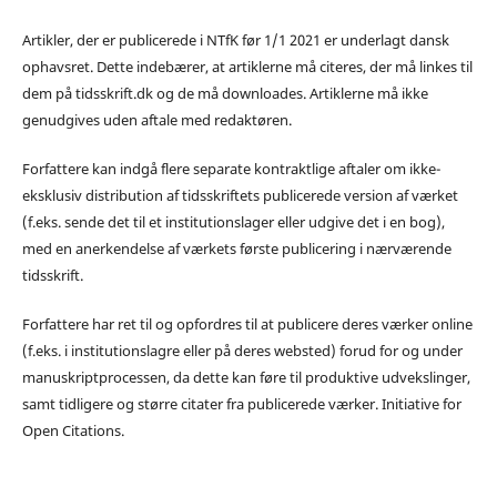
Artikler, der er publicerede i NTfK før 1/1 2021 er underlagt dansk
ophavsret. Dette indebærer, at artiklerne må citeres, der må linkes til
dem på tidsskrift.dk og de må downloades. Artiklerne må ikke
genudgives uden aftale med redaktøren.
Forfattere kan indgå flere separate kontraktlige aftaler om ikke-
eksklusiv distribution af tidsskriftets publicerede version af værket
(f.eks. sende det til et institutionslager eller udgive det i en bog),
med en anerkendelse af værkets første publicering i nærværende
tidsskrift.
Forfattere har ret til og opfordres til at publicere deres værker online
(f.eks. i institutionslagre eller på deres websted) forud for og under
manuskriptprocessen, da dette kan føre til produktive udvekslinger,
samt tidligere og større citater fra publicerede værker. Initiative for
Open Citations.