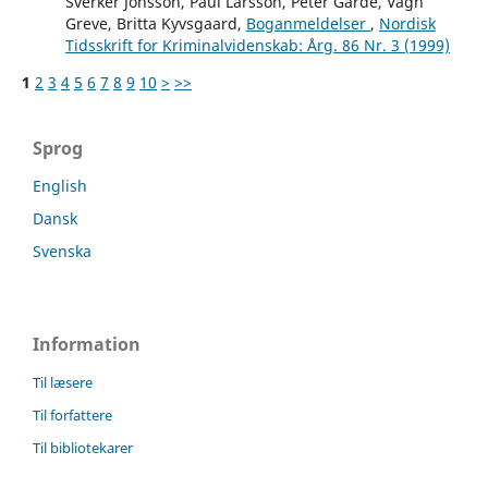
Sverker Jönsson, Paul Larsson, Peter Garde, Vagn
Greve, Britta Kyvsgaard,
Boganmeldelser
,
Nordisk
Tidsskrift for Kriminalvidenskab: Årg. 86 Nr. 3 (1999)
1
2
3
4
5
6
7
8
9
10
>
>>
Sprog
English
Dansk
Svenska
Information
Til læsere
Til forfattere
Til bibliotekarer