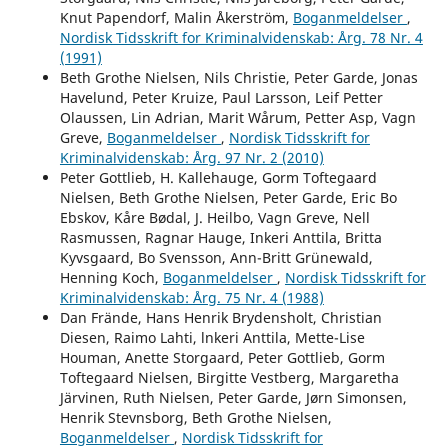
Knut Papendorf, Malin Åkerström,
Boganmeldelser
,
Nordisk Tidsskrift for Kriminalvidenskab: Årg. 78 Nr. 4
(1991)
Beth Grothe Nielsen, Nils Christie, Peter Garde, Jonas
Havelund, Peter Kruize, Paul Larsson, Leif Petter
Olaussen, Lin Adrian, Marit Wårum, Petter Asp, Vagn
Greve,
Boganmeldelser
,
Nordisk Tidsskrift for
Kriminalvidenskab: Årg. 97 Nr. 2 (2010)
Peter Gottlieb, H. Kallehauge, Gorm Toftegaard
Nielsen, Beth Grothe Nielsen, Peter Garde, Eric Bo
Ebskov, Kåre Bødal, J. Heilbo, Vagn Greve, Nell
Rasmussen, Ragnar Hauge, Inkeri Anttila, Britta
Kyvsgaard, Bo Svensson, Ann-Britt Grünewald,
Henning Koch,
Boganmeldelser
,
Nordisk Tidsskrift for
Kriminalvidenskab: Årg. 75 Nr. 4 (1988)
Dan Frände, Hans Henrik Brydensholt, Christian
Diesen, Raimo Lahti, lnkeri Anttila, Mette-Lise
Houman, Anette Storgaard, Peter Gottlieb, Gorm
Toftegaard Nielsen, Birgitte Vestberg, Margaretha
Järvinen, Ruth Nielsen, Peter Garde, Jørn Simonsen,
Henrik Stevnsborg, Beth Grothe Nielsen,
Boganmeldelser
,
Nordisk Tidsskrift for