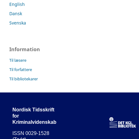
English
Dansk
Svenska
Information
Til læsere
Til forfattere
Til bibliotekarer
Nordisk Tidsskrift
for
Kriminalvidenskab
ISSN 0029-1528