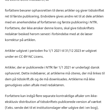
forfattere bevarer ophavsretten til deres artikler og giver tidsskriftet
ret til første publicering. Endvidere gives andre ret til at dele artiklen
med en anerkendelse af forfatteren og første publicering i NTfK.
Forfattere, der ikke ønsker denne licens, skal give tidsskriftets
redaktør besked herom senest i forbindelse med at de læser
korrektur på artiklen.
Artikler udgivet i perioden fra 1/1 2021 til 31/12 2023 er udgivet
under en CC-BY-NC Licens.
Artikler, der er publicerede i NTfK før 1/1 2021 er underlagt dansk
ophavsret. Dette indebærer, at artiklerne må citeres, der må linkes til
dem på tidsskrift.dk og de må downloades. Artiklerne må ikke
genudgives uden aftale med redaktøren.
Forfattere kan indgå flere separate kontraktlige aftaler om ikke-
eksklusiv distribution af tidsskriftets publicerede version af værket
(f.eks. sende det til et institutionslager eller udgive det i en bog),