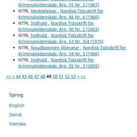
Kriminalvidenskab: Årg. 55 Nr. 3 (1967)
NTfK,
Meddelelser
,
Nordisk Tidsskrift for
Kriminalvidenskab: Årg. 48 Nr. 4 (1960)
NTfK,
Indhold
,
Nordisk Tidsskrift for
Kriminalvidenskab: Årg. 90 Nr. 2 (2003)
NTfK,
Indhold
,
Nordisk Tidsskrift for
Kriminalvidenskab: Årg. 63 Nr. 3/4 (1975)
NTfK,
Nyudkommen litteratur
,
Nordisk Tidsskrift for
Kriminalvidenskab: Årg. 54 Nr. 3 (1966)
NTfK,
Indhold
,
Nordisk Tidsskrift for
Kriminalvidenskab: Årg. 92 Nr. 3 (2005)
<<
<
44
45
46
47
48
49
50
51
52
53
>
>>
Sprog
English
Dansk
Svenska