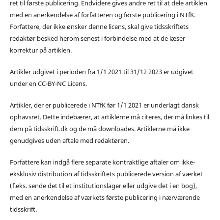
ret til første publicering. Endvidere gives andre ret til at dele artiklen
med en anerkendelse af forfatteren og første publicering i NTfK.
Forfattere, der ikke ønsker denne licens, skal give tidsskriftets
redaktør besked herom senest i forbindelse med at de læser
korrektur på artiklen.
Artikler udgivet i perioden fra 1/1 2021 til 31/12 2023 er udgivet
under en CC-BY-NC Licens.
Artikler, der er publicerede i NTfK før 1/1 2021 er underlagt dansk
ophavsret. Dette indebærer, at artiklerne må citeres, der må linkes til
dem på tidsskrift.dk og de må downloades. Artiklerne må ikke
genudgives uden aftale med redaktøren.
Forfattere kan indgå flere separate kontraktlige aftaler om ikke-
eksklusiv distribution af tidsskriftets publicerede version af værket
(f.eks. sende det til et institutionslager eller udgive det i en bog),
med en anerkendelse af værkets første publicering i nærværende
tidsskrift.