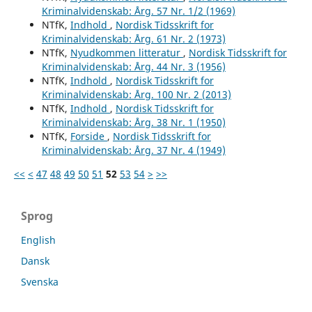
Kriminalvidenskab: Årg. 57 Nr. 1/2 (1969)
NTfK,
Indhold
,
Nordisk Tidsskrift for
Kriminalvidenskab: Årg. 61 Nr. 2 (1973)
NTfK,
Nyudkommen litteratur
,
Nordisk Tidsskrift for
Kriminalvidenskab: Årg. 44 Nr. 3 (1956)
NTfK,
Indhold
,
Nordisk Tidsskrift for
Kriminalvidenskab: Årg. 100 Nr. 2 (2013)
NTfK,
Indhold
,
Nordisk Tidsskrift for
Kriminalvidenskab: Årg. 38 Nr. 1 (1950)
NTfK,
Forside
,
Nordisk Tidsskrift for
Kriminalvidenskab: Årg. 37 Nr. 4 (1949)
<<
<
47
48
49
50
51
52
53
54
>
>>
Sprog
English
Dansk
Svenska