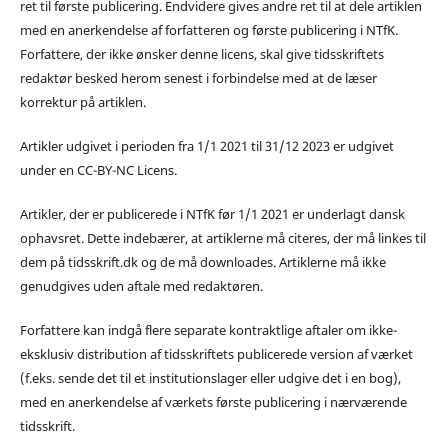
ret til første publicering. Endvidere gives andre ret til at dele artiklen
med en anerkendelse af forfatteren og første publicering i NTfK.
Forfattere, der ikke ønsker denne licens, skal give tidsskriftets
redaktør besked herom senest i forbindelse med at de læser
korrektur på artiklen.
Artikler udgivet i perioden fra 1/1 2021 til 31/12 2023 er udgivet
under en CC-BY-NC Licens.
Artikler, der er publicerede i NTfK før 1/1 2021 er underlagt dansk
ophavsret. Dette indebærer, at artiklerne må citeres, der må linkes til
dem på tidsskrift.dk og de må downloades. Artiklerne må ikke
genudgives uden aftale med redaktøren.
Forfattere kan indgå flere separate kontraktlige aftaler om ikke-
eksklusiv distribution af tidsskriftets publicerede version af værket
(f.eks. sende det til et institutionslager eller udgive det i en bog),
med en anerkendelse af værkets første publicering i nærværende
tidsskrift.