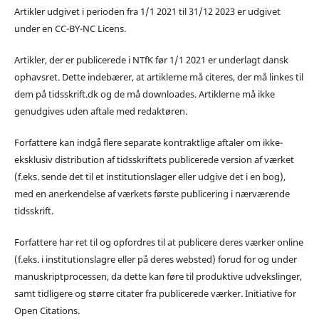
Artikler udgivet i perioden fra 1/1 2021 til 31/12 2023 er udgivet
under en CC-BY-NC Licens.
Artikler, der er publicerede i NTfK før 1/1 2021 er underlagt dansk
ophavsret. Dette indebærer, at artiklerne må citeres, der må linkes til
dem på tidsskrift.dk og de må downloades. Artiklerne må ikke
genudgives uden aftale med redaktøren.
Forfattere kan indgå flere separate kontraktlige aftaler om ikke-
eksklusiv distribution af tidsskriftets publicerede version af værket
(f.eks. sende det til et institutionslager eller udgive det i en bog),
med en anerkendelse af værkets første publicering i nærværende
tidsskrift.
Forfattere har ret til og opfordres til at publicere deres værker online
(f.eks. i institutionslagre eller på deres websted) forud for og under
manuskriptprocessen, da dette kan føre til produktive udvekslinger,
samt tidligere og større citater fra publicerede værker. Initiative for
Open Citations.