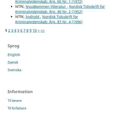
Kriminalvidenskab: Årg. 60 Nr. 1 (1972)
NTfK,
Nyudkommen litteratur
,
Nordisk Tidsskrift for
Kriminalvidenskab: Årg. 40 Nr. 2 (1952)
NTfK,
Indhold
,
Nordisk Tidsskrift for
Kriminalvidenskab: Årg. 83 Nr. 4 (1996)
1
2
3
4
5
6
7
8
9
10
>
>>
Sprog
English
Dansk
Svenska
Information
Til læsere
Til forfattere