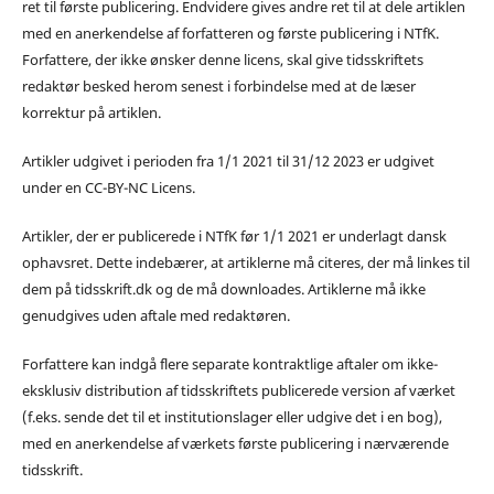
ret til første publicering. Endvidere gives andre ret til at dele artiklen
med en anerkendelse af forfatteren og første publicering i NTfK.
Forfattere, der ikke ønsker denne licens, skal give tidsskriftets
redaktør besked herom senest i forbindelse med at de læser
korrektur på artiklen.
Artikler udgivet i perioden fra 1/1 2021 til 31/12 2023 er udgivet
under en CC-BY-NC Licens.
Artikler, der er publicerede i NTfK før 1/1 2021 er underlagt dansk
ophavsret. Dette indebærer, at artiklerne må citeres, der må linkes til
dem på tidsskrift.dk og de må downloades. Artiklerne må ikke
genudgives uden aftale med redaktøren.
Forfattere kan indgå flere separate kontraktlige aftaler om ikke-
eksklusiv distribution af tidsskriftets publicerede version af værket
(f.eks. sende det til et institutionslager eller udgive det i en bog),
med en anerkendelse af værkets første publicering i nærværende
tidsskrift.