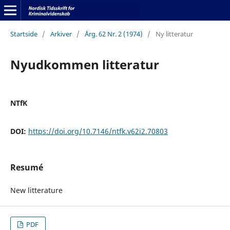
Startside
/
Arkiver
/
Årg. 62 Nr. 2 (1974)
/
Ny litteratur
Nyudkommen litteratur
NTfK
DOI:
https://doi.org/10.7146/ntfk.v62i2.70803
Resumé
New litterature
PDF