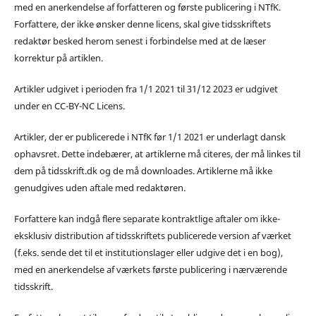
med en anerkendelse af forfatteren og første publicering i NTfK.
Forfattere, der ikke ønsker denne licens, skal give tidsskriftets
redaktør besked herom senest i forbindelse med at de læser
korrektur på artiklen.
Artikler udgivet i perioden fra 1/1 2021 til 31/12 2023 er udgivet
under en CC-BY-NC Licens.
Artikler, der er publicerede i NTfK før 1/1 2021 er underlagt dansk
ophavsret. Dette indebærer, at artiklerne må citeres, der må linkes til
dem på tidsskrift.dk og de må downloades. Artiklerne må ikke
genudgives uden aftale med redaktøren.
Forfattere kan indgå flere separate kontraktlige aftaler om ikke-
eksklusiv distribution af tidsskriftets publicerede version af værket
(f.eks. sende det til et institutionslager eller udgive det i en bog),
med en anerkendelse af værkets første publicering i nærværende
tidsskrift.