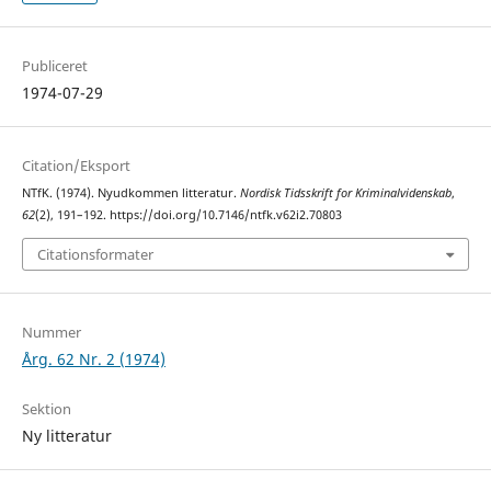
Publiceret
1974-07-29
Citation/Eksport
NTfK. (1974). Nyudkommen litteratur.
Nordisk Tidsskrift for Kriminalvidenskab
,
62
(2), 191–192. https://doi.org/10.7146/ntfk.v62i2.70803
Citationsformater
Nummer
Årg. 62 Nr. 2 (1974)
Sektion
Ny litteratur