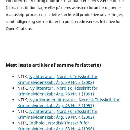
Forfattere har ret til og opfordres til at publicere deres værker online
(f.eks. i institutionslagre eller på deres websted) forud for og under
manuskriptprocessen, da dette kan føre til produktive udvekslinger,
samt tidligere og større citater fra publicerede værker. Initiative for
Open Citations.
Mest læste artikler af samme forfatter(e)
NTfK,
Ny litteratur
,
Nordisk Tidsskrift for
Kriminalvidenskab: Årg. 89 Nr. 3 (2002)
NTfK,
Ny litteratur
,
Nordisk Tidsskrift for
Kriminalvidenskab: Årg. 78 Nr. 1 (1991)
NTfK,
Nyudkommen litteratur
,
Nordisk Tidsskrift for
Kriminalvidenskab: Årg. 45 Nr. 3 (1957)
NTfK,
Ny litteratur
,
Nordisk Tidsskrift for
Kriminalvidenskab: Årg. 89 Nr. 4 (2002)
NTfK,
Indhold
,
Nordisk Tidsskrift for
Kriminalvidenskab: Årg. 83 Nr. 4 (1996)