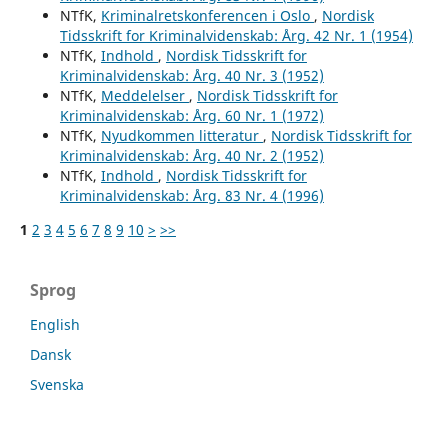
NTfK,
Kriminalretskonferencen i Oslo
,
Nordisk
Tidsskrift for Kriminalvidenskab: Årg. 42 Nr. 1 (1954)
NTfK,
Indhold
,
Nordisk Tidsskrift for
Kriminalvidenskab: Årg. 40 Nr. 3 (1952)
NTfK,
Meddelelser
,
Nordisk Tidsskrift for
Kriminalvidenskab: Årg. 60 Nr. 1 (1972)
NTfK,
Nyudkommen litteratur
,
Nordisk Tidsskrift for
Kriminalvidenskab: Årg. 40 Nr. 2 (1952)
NTfK,
Indhold
,
Nordisk Tidsskrift for
Kriminalvidenskab: Årg. 83 Nr. 4 (1996)
1
2
3
4
5
6
7
8
9
10
>
>>
Sprog
English
Dansk
Svenska